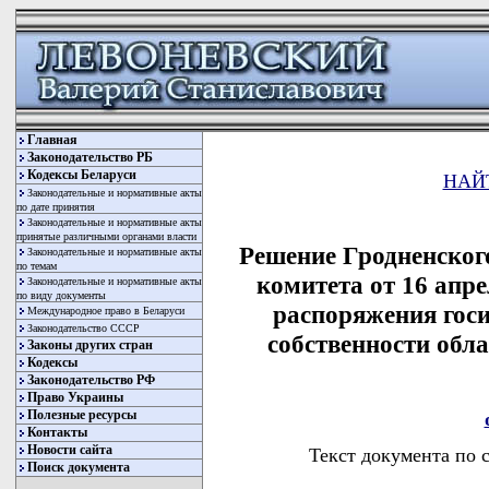
Главная
Законодательство РБ
Кодексы Беларуси
НАЙ
Законодательные и нормативные акты
по дате принятия
Законодательные и нормативные акты
принятые различными органами власти
Решение Гродненског
Законодательные и нормативные акты
по темам
комитета от 16 апре
Законодательные и нормативные акты
по виду документы
распоряжения гос
Международное право в Беларуси
Законодательство СССР
собственности обл
Законы других стран
Кодексы
Законодательство РФ
Право Украины
Полезные ресурсы
Контакты
Новости сайта
Текст документа по 
Поиск документа