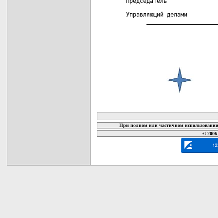
 Председатель               
 Управляющий делами         
       _____________________
карта новых документов
При полном или частичном использовании 
© 2006