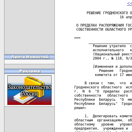
<
      РЕШЕНИЕ ГРОДНЕНСКОГО О
                      16 апр
 О ПРЕДЕЛАХ РАСПОРЯЖЕНИЯ ГОС
 СОБСТВЕННОСТИ ОБЛАСТНОГО УР
===

       _____________________
         Решение утратило  с
         исполнительного   к
         (Национальный реест
         2004 г., № 118, 9/3
         [Изменения и дополн
            Решение   Гродне
          комитета от 17 июн
     В связи с  тем,  что  и
Гродненского областного  исп
г.  N  6  "О  пределах  расп
собственности   областного  
Республики  Беларусь  "О  ме
Республике  Беларусь"  Гродн
решил:

     1.  Делегировать комите
областным  организациям,  об
областному   уровню   управл
предприятия,  учреждения и  