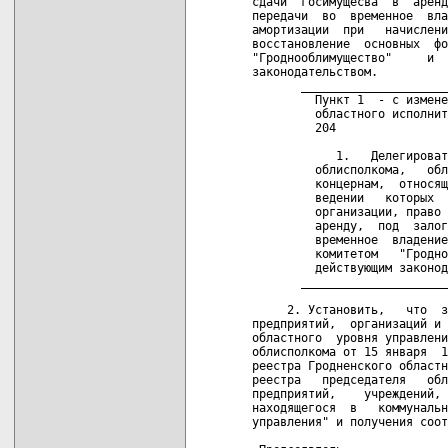
сдачи  госимущесва  в  аренд
передачи  во  временное  вла
амортизации  при   начислени
восстановление  основных  фо
"Гроднооблимущество"     и  
законодательством.

       _____________________
         Пункт 1  - с измене
         областного исполнит
         204

            1.   Делегироват
         облисполкома,   обл
         концернам,  относящ
         ведении   которых  
         организации, право 
         аренду,  под  залог
         временное  владение
         комитетом   "Гродно
         действующим законод
       _____________________
     2. Установить,   что  з
предприятий,  организаций и 
областного  уровня управлени
облисполкома от 15 января  1
реестра Гродненского областн
реестра   председателя   обл
предприятий,    учреждений, 
находящегося  в   коммунальн
управления" и получения соот