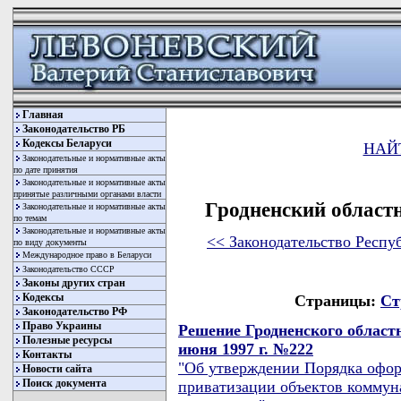
Главная
Законодательство РБ
Кодексы Беларуси
НАЙ
Законодательные и нормативные акты
по дате принятия
Законодательные и нормативные акты
принятые различными органами власти
Гродненский област
Законодательные и нормативные акты
по темам
Законодательные и нормативные акты
<< Законодательство Респу
по виду документы
Международное право в Беларуси
Законодательство СССР
Законы других стран
Кодексы
Страницы:
Ст
Законодательство РФ
Право Украины
Решение Гродненского областн
Полезные ресурсы
июня 1997 г. №222
Контакты
"Об утверждении Порядка офор
Новости сайта
Поиск документа
приватизации объектов коммун