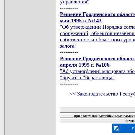
управления"
----------
Решение Гродненского областн
мая 1995 г. №143
"Об утверждении Порядка согла
сооружений, объектов незавер
собственности областного уров
залога"
----------
Решение Гродненского областн
апреля 1995 г. №106
"Аб устанаўленнi мясцовага зб
"Брузгi" i "Бераставiца"
----------
<< Законодательство Респу
карта новых документов
При полном или частичном использовании 
© 2006