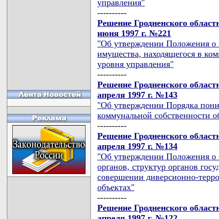
управления"
----------
Решение Гродненского областн
июня 1997 г. №221
"Об утверждении Положения о 
имущества, находящегося в ко
уровня управления"
----------
Решение Гродненского областн
апреля 1997 г. №143
"Об утверждении Порядка пони
коммунальной собственности о
----------
Решение Гродненского областн
апреля 1997 г. №134
"Об утверждении Положения о 
органов, структур органов гос
совершении диверсионно-терро
объектах"
----------
Решение Гродненского областн
апреля 1997 г. №122