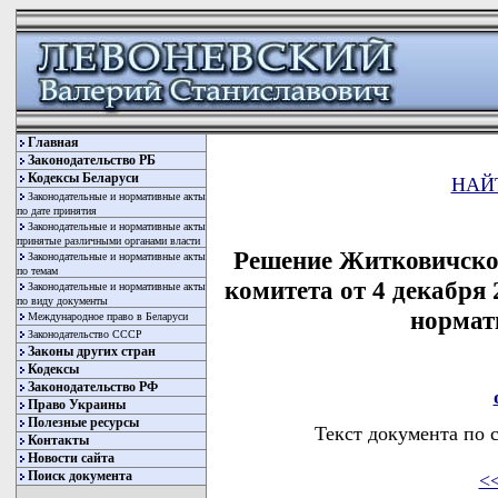
Главная
Законодательство РБ
Кодексы Беларуси
НАЙ
Законодательные и нормативные акты
по дате принятия
Законодательные и нормативные акты
принятые различными органами власти
Решение Житковичско
Законодательные и нормативные акты
по темам
комитета от 4 декабря
Законодательные и нормативные акты
по виду документы
нормат
Международное право в Беларуси
Законодательство СССР
Законы других стран
Кодексы
Законодательство РФ
Право Украины
Полезные ресурсы
Текст документа по 
Контакты
Новости сайта
Поиск документа
<