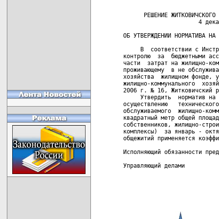
      РЕШЕНИЕ ЖИТКОВИЧСКОГО 
                      4 дека
ОБ УТВЕРЖДЕНИИ НОРМАТИВА НА 
     В  соответствии с Инстр
контролю  за  бюджетными асс
части  затрат на жилищно-ком
проживающему  в не обслужива
хозяйства  жилищном фонде, у
жилищно-коммунального  хозяй
2006 г. № 16, Житковичский р
     Утвердить  норматив на 
осуществлению   технического
обслуживаемого  жилищно-комм
квадратный метр общей площад
собственников, жилищно-строи
комплексы)  за январь - октя
общежитий применяется коэффи
Исполняющий обязанности пред
Управляющий делами          