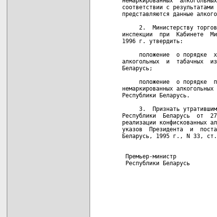
немаркированных  алкогольных
соответствии с результатами 
представляются данные алкого
     2.  Министерству торгов
инспекции  при  Кабинете  Ми
1996 г. утвердить:

     положение  о порядке  х
алкогольных  и  табачных  из
Беларусь;

     положение  о порядке  п
немаркированных алкогольных 
Республики Беларусь.

     3.  Признать утратившим
Республики  Беларусь  от  27
реализации конфискованных ал
указов  Президента  и  поста
Беларусь, 1995 г., N 33, ст.
 Премьер-министр

 Республики Беларусь        