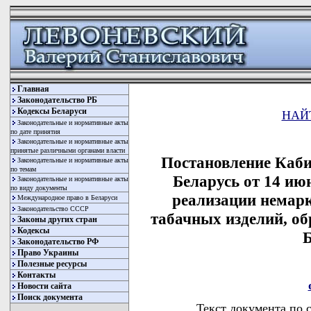
Главная
Законодательство РБ
Кодексы Беларуси
НАЙ
Законодательные и нормативные акты
по дате принятия
Законодательные и нормативные акты
принятые различными органами власти
Постановление Каби
Законодательные и нормативные акты
по темам
Беларусь от 14 ию
Законодательные и нормативные акты
по виду документы
реализации немар
Международное право в Беларуси
Законодательство СССР
табачных изделий, о
Законы других стран
Кодексы
Б
Законодательство РФ
Право Украины
Полезные ресурсы
Контакты
Новости сайта
Поиск документа
Текст документа по 