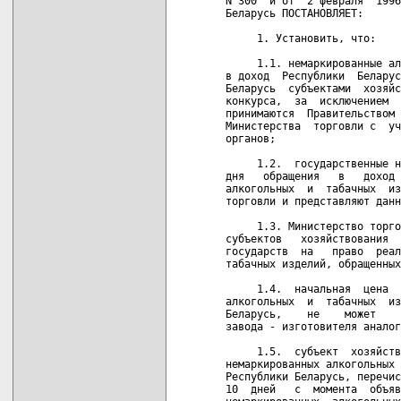
N 300  и от  2 февраля  1996
Беларусь ПОСТАНОВЛЯЕТ:

     1. Установить, что:

     1.1. немаркированные ал
в доход  Республики  Беларус
Беларусь  субъектами  хозяйс
конкурса,  за  исключением  
принимаются  Правительством 
Министерства  торговли с  уч
органов;

     1.2.  государственные н
дня   обращения   в   доход 
алкогольных  и  табачных  из
торговли и представляют данн
     1.3. Министерство торго
субъектов   хозяйствования  
государств  на   право  реал
табачных изделий, обращенных
     1.4.  начальная  цена  
алкогольных  и  табачных  из
Беларусь,    не    может    
завода - изготовителя аналог
     1.5.  субъект  хозяйств
немаркированных алкогольных 
Республики Беларусь, перечис
10  дней   с  момента  объяв