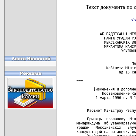
Текст документа по 
<
           АБ ПАДПIСАННI МЕМ
             ПАМIЖ УРАДАМ РЭ
             МЕКСIКАНСКIХ ЗЛ
             МЕХАНIЗМА КАНСУ
                     ЎЯЎЛЯЮЦ
                          ПА
              Кабiнета Мiнiс
                    ад 15 сн
===

        [Изменения и дополне
            Постановление Ка
         1 марта 1996 г. N 1
     Кабiнет Мiнiстраў Рэспу
     Прыняць  прапанову  Мiн
Мемарандума  аб узаемаразуме
Урадам   Мексiканскiх   Злуч
кансультацый па пытаннях, як
     Упаўнаважыць  намеснiка