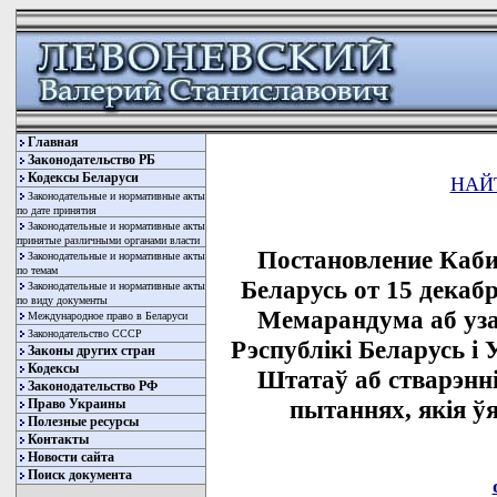
Главная
Законодательство РБ
Кодексы Беларуси
НАЙ
Законодательные и нормативные акты
по дате принятия
Законодательные и нормативные акты
принятые различными органами власти
Постановление Каби
Законодательные и нормативные акты
по темам
Беларусь от 15 декабр
Законодательные и нормативные акты
по виду документы
Мемарандума аб уза
Международное право в Беларуси
Законодательство СССР
Рэспублiкi Беларусь i
Законы других стран
Кодексы
Штатаў аб стварэнн
Законодательство РФ
пытаннях, якiя ў
Право Украины
Полезные ресурсы
Контакты
Новости сайта
Поиск документа