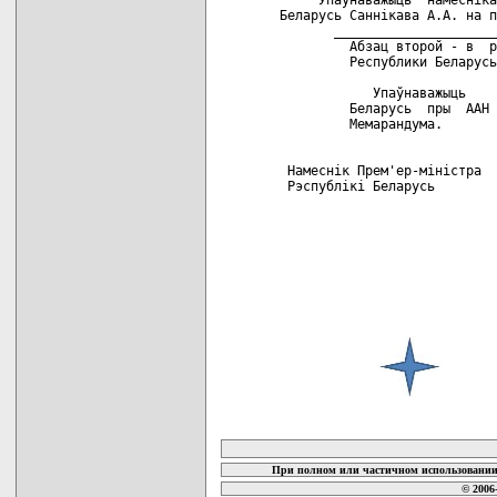
Беларусь Саннiкава А.А. на п
       _____________________
         Абзац второй - в  р
         Республики Беларусь
            Упаўнаважыць    
         Беларусь  пры  ААН 
         Мемарандума.  

 Намеснiк Прем'ер-мiнiстра

 Рэспублiкi Беларусь        
карта новых документов
При полном или частичном использовании 
© 2006