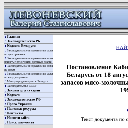
Главная
Законодательство РБ
Кодексы Беларуси
НАЙ
Законодательные и нормативные акты
по дате принятия
Законодательные и нормативные акты
принятые различными органами власти
Постановление Каби
Законодательные и нормативные акты
по темам
Беларусь от 18 авгу
Законодательные и нормативные акты
по виду документы
запасов мясо-молочны
Международное право в Беларуси
Законодательство СССР
19
Законы других стран
Кодексы
Законодательство РФ
Право Украины
Полезные ресурсы
Контакты
Новости сайта
Текст документа по 
Поиск документа