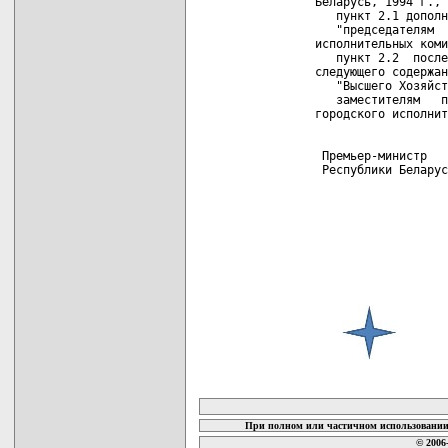
         Беларусь, 1994 г., 
            пункт 2.1 дополн
            "председателям  
         исполнительных коми
            пункт 2.2  после
         следующего содержан
            "Высшего Хозяйст
            заместителям   п
         городского исполнит
          Премьер-министр

          Республики Беларус
карта новых документов
При полном или частичном использовании 
© 2006