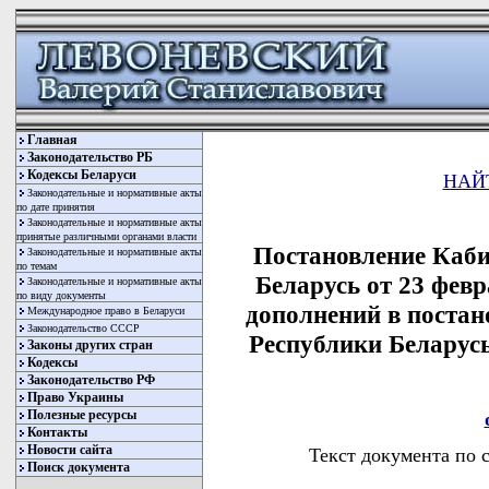
Главная
Законодательство РБ
Кодексы Беларуси
НАЙ
Законодательные и нормативные акты
по дате принятия
Законодательные и нормативные акты
принятые различными органами власти
Постановление Каби
Законодательные и нормативные акты
по темам
Беларусь от 23 февр
Законодательные и нормативные акты
по виду документы
дополнений в поста
Международное право в Беларуси
Законодательство СССР
Республики Беларусь 
Законы других стран
Кодексы
Законодательство РФ
Право Украины
Полезные ресурсы
Контакты
Новости сайта
Текст документа по 
Поиск документа