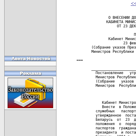
<
               О ВНЕСЕНИИ ДО
              КАБИНЕТА МИНИС
                   ОТ 23 ДЕК
                           П
               Кабинет Минис
                      23 фев
       (Собрание указов През
       Министров Республики 
===

       _____________________
         Постановление   утр
         Министров Республик
         (Собрание   указов 
         Министров  Республи
            Кабинет Министро
            Внести  в Положе
         служебных   паспорт
         утвержденное  поста
         Беларусь  от  23  д
         положения  о  поряд
         паспортов  граждана
         президента  и поста