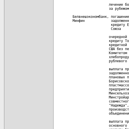
                  лечение бо
                  за рубежом
Белвнешэкономбанк, погашение
Минфин             задолженн
                   кредиту Е
                   Союза

                  очередной 
                  кредиту То
                  кредитной 
                  США без пе
                  Комитетом 
                  хлебопроду
                  рублевого 
                  выплата пр
                  задолженно
                  плановых п
                  Борисовско
                  пластмассо
                  предприяти
                  Минсельхоз
                  Минстройар
                  совместног
                  "Надежда",

                  производст
                  объединени
                  выплата пр
                  основного 