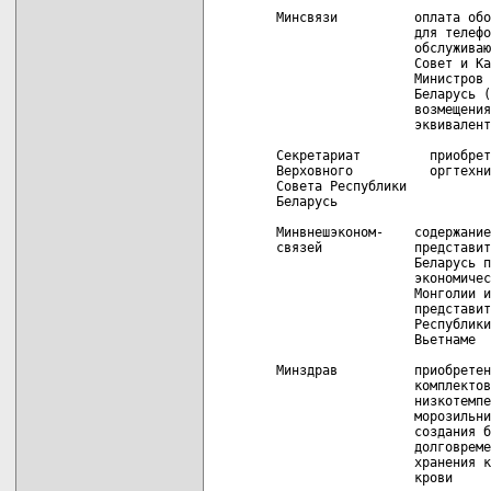
Минсвязи          оплата обо
                  для телефо
                  обслуживаю
                  Совет и Ка
                  Министров 
                  Беларусь (
                  возмещения
                  эквивалент
Секретариат         приобрет
Верховного          оргтехни
Совета Республики

Беларусь

Минвнешэконом-    содержание
связей            представит
                  Беларусь п
                  экономичес
                  Монголии и
                  представит
                  Республики
                  Вьетнаме

Минздрав          приобретен
                  комплектов

                  низкотемпе
                  морозильни
                  создания б
                  долговреме
                  хранения к
                  крови
