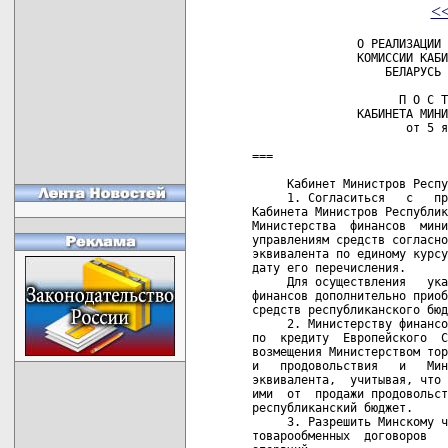
<
               О РЕАЛИЗАЦИИ 
               КОМИССИИ КАБИ
                   БЕЛАРУСЬ 
                     П О С Т
               КАБИНЕТА МИНИ
                      от 5 я
===

     Кабинет Министров Респу
     1. Согласиться   с   пр
Кабинета Министров Республик
Министерства  финансов  мини
управлениям средств согласно
эквивалента по единому курсу
дату его перечисления.

     Для осуществления   ука
финансов дополнительно приоб
средств республиканского бюд
     2. Министерству финансо
по  кредиту  Европейского  С
возмещения Министерством тор
и   продовольствия   и   Мин
эквивалента,  учитывая, что 
ими  от  продажи продовольст
республиканский бюджет.

     3. Разрешить Минскому ч
товарообменных  договоров   