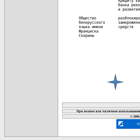
                  кредиту Ев
                  банка реко
                  и развития

Общество          разблокиро
белорусского      замороженн
языка имени       средств   
Франциска

Скорины

карта новых документов
При полном или частичном использовании 
© 2006