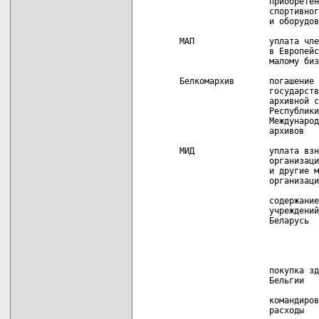
                  приобретен
                  спортивног
                  и оборудов
МАП               уплата чле
                  в Европейс
                  малому биз
Белкомархив       погашение 
                  государств
                  архивной с
                  Республики
                  Международ
                  архивов

МИД               уплата взн
                  организаци
                  и другие м
                  организаци
                  содержание
                  учреждений
                  Беларусь  
                            
                            
                  покупка зд
                  Бельгии   
                  командиров
                  расходы   