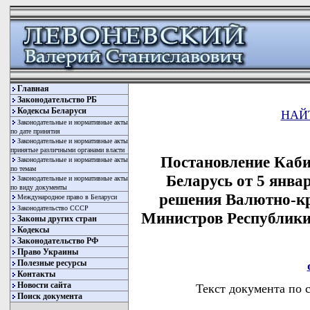
Главная
Законодательство РБ
Кодексы Беларуси
НАЙ
Законодательные и нормативные акты
по дате принятия
Законодательные и нормативные акты
принятые различными органами власти
Постановление Каби
Законодательные и нормативные акты
по темам
Беларусь от 5 янва
Законодательные и нормативные акты
по виду документы
решения Валютно-кр
Международное право в Беларуси
Законодательство СССР
Министров Республики 
Законы других стран
Кодексы
Законодательство РФ
Право Украины
Полезные ресурсы
Контакты
Новости сайта
Текст документа по 
Поиск документа