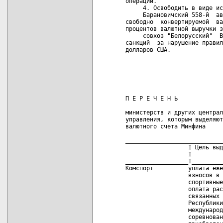
операций.

     4. Освободить в виде ис
     Барановичский 558-й  ав
свободно  конвертируемой  ва
процентов валютной выручки з
     совхоз "Белорусский"  В
санкций  за нарушение правил
долларов США.

                            
                            
                            
                            
П Е Р Е Ч Е Н Ь

министерств и других централ
управления, которым выделяют
валютного счета Минфина

____________________________
                  I Цель выд
                  I         
__________________I_________
Комспорт          уплата еже
                  взносов в 
                  спортивные
                  оплата рас
                  связанных 
                  Республики
                  международ
                  соревнован