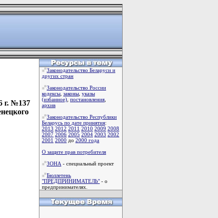
Законодательство Беларуси и
других стран
Законодательство России
кодексы
,
законы
,
указы
(избанное)
,
постановления
,
 г. №137
архив
енецкого
Законодательство Республики
Беларусь по дате принятия
:
2013
2012
2011
2010
2009
2008
2007
2006
2005
2004
2003
2002
2001
2000
до
2000 года
О защите прав потребителя
ЗОНА
- специальный проект
Бюллетень
"ПРЕДПРИНИМАТЕЛЬ"
- о
предпринимателях.