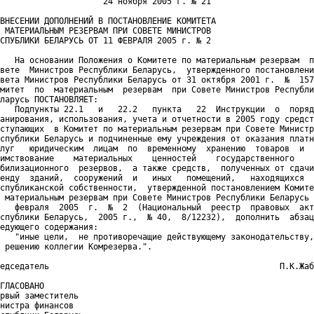
                     24 ноября 2005 г. № 21

ВНЕСЕНИИ ДОПОЛНЕНИЙ В ПОСТАНОВЛЕНИЕ КОМИТЕТА

 МАТЕРИАЛЬНЫМ РЕЗЕРВАМ ПРИ СОВЕТЕ МИНИСТРОВ

СПУБЛИКИ БЕЛАРУСЬ ОТ 11 ФЕВРАЛЯ 2005 г. № 2

   На основании Положения о Комитете по материальным резервам  п
вете  Министров Республики Беларусь,  утвержденного постановлени
вета Министров Республики Беларусь от 31 октября 2001 г.  №  157
митет  по  материальным  резервам  при Совете Министров Республи
ларусь ПОСТАНОВЛЯЕТ:

   Подпункты 22.1   и   22.2   пункта   22  Инструкции  о  поряд
анирования, использования, учета и отчетности в 2005 году средст
ступающих  в Комитет по материальным резервам при Совете Министр
спублики Беларусь и подчиненные ему учреждения от оказания платн
луг   юридическим  лицам  по  временному  хранению  товаров  и  
имствование    материальных    ценностей    государственного    
билизационного  резервов,  а также средств,  полученных от сдачи
енду  зданий,  сооружений  и   иных   помещений,   находящихся  
спубликанской собственности,  утвержденной постановлением Комите
 материальным резервам при Совете Министров Республики Беларусь 
   февраля  2005  г.  №  2  (Национальный  реестр  правовых  акт
спублики Беларусь,  2005 г.,  № 40,  8/12232),  дополнить  абзац
едующего содержания:

   "иные цели,  не противоречащие действующему законодательству,
 решению коллегии Комрезерва.".

едседатель                                               П.К.Жаб
ГЛАСОВАНО

рвый заместитель

нистра финансов
