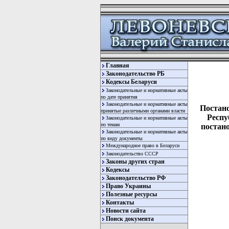
Главная
Законодательство РБ
Кодексы Беларуси
Законодательные и нормативные акты
по дате принятия
Законодательные и нормативные акты
Постан
принятые различными органами власти
Респу
Законодательные и нормативные акты
по темам
постан
Законодательные и нормативные акты
по виду документы
Международное право в Беларуси
Законодательство СССР
Законы других стран
Кодексы
Законодательство РФ
Право Украины
Полезные ресурсы
Контакты
Новости сайта
  
Поиск документа
  