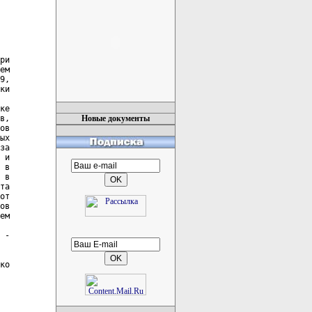
ри

ем

9,

ки

ке

в,

Новые документы
ов

ых

за

 и

 в

 в

та

от

ов

ем

 -

ко
