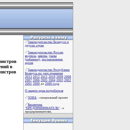
Законодательство Беларуси и
других стран
Законодательство России
кодексы
,
законы
,
указы
(избанное)
,
постановления
,
нистров
архив
ений в
Законодательство Республики
нистров
Беларусь по дате принятия
:
2013
2012
2011
2010
2009
2008
2007
2006
2005
2004
2003
2002
2001
2000
до
2000 года
О защите прав потребителя
ЗОНА
- специальный проект
Бюллетень
"ПРЕДПРИНИМАТЕЛЬ"
- о
предпринимателях.