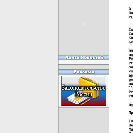
  
О 
ПО
РЕ
  
Со
Со
Ко
Бе
  
пл
по
Ре
ус
за
мо
ар
ре
по
11
Ре
сл
  
по
Пр
СО
Пе
Ми