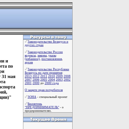
Законодательство Беларуси и
других стран
Законодательство России
кодексы
,
законы
,
указы
(избанное)
,
постановления
,
ии и
архив
ета по
Законодательство Республики
ри
Беларусь по дате принятия
:
 31 мая
2013
2012
2011
2010
2009
2008
2007
2006
2005
2004
2003
2002
рта
2001
2000
до
2000 года
аспорта
О защите прав потребителя
рий,
ции)"
ЗОНА
- специальный проект
Бюллетень
"ПРЕДПРИНИМАТЕЛЬ"
- о
предпринимателях.