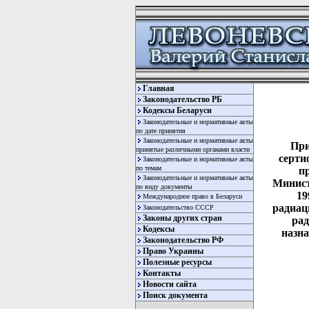
Главная
Законодательство РБ
Кодексы Беларуси
Законодательные и нормативные акты
по дате принятия
Законодательные и нормативные акты
При
принятые различными органами власти
серти
Законодательные и нормативные акты
по темам
п
Законодательные и нормативные акты
Минист
по виду документы
19
Международное право в Беларуси
радиац
Законодательство СССР
Законы других стран
рад
Кодексы
назн
Законодательство РФ
Право Украины
Полезные ресурсы
Контакты
Новости сайта
Поиск документа