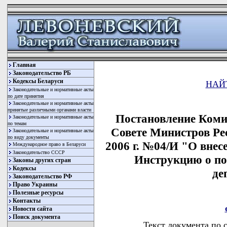
Главная
Законодательство РБ
Кодексы Беларуси
НАЙ
Законодательные и нормативные акты
по дате принятия
Законодательные и нормативные акты
принятые различными органами власти
Постановление Коми
Законодательные и нормативные акты
по темам
Совете Министров Ре
Законодательные и нормативные акты
по виду документы
2006 г. №04/И "О внес
Международное право в Беларуси
Законодательство СССР
Инструкцию о по
Законы других стран
Кодексы
де
Законодательство РФ
Право Украины
Полезные ресурсы
Контакты
Новости сайта
Поиск документа
Текст документа по 