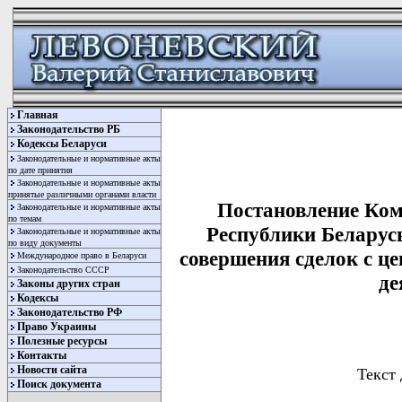
Главная
Законодательство РБ
Кодексы Беларуси
Законодательные и нормативные акты
по дате принятия
Законодательные и нормативные акты
принятые различными органами власти
Постановление Ком
Законодательные и нормативные акты
по темам
Республики Беларусь
Законодательные и нормативные акты
по виду документы
совершения сделок с ц
Международное право в Беларуси
Законодательство СССР
де
Законы других стран
Кодексы
Законодательство РФ
Право Украины
Полезные ресурсы
Контакты
Новости сайта
Текст 
Поиск документа