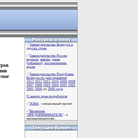
Законодательство Беларуси и
других стран
Законодательство России
кодексы
,
законы
,
указы
(избанное)
,
постановления
,
тров
архив
нии
Законодательство Республики
умаг
Беларусь по дате принятия
:
2013
2012
2011
2010
2009
2008
2007
2006
2005
2004
2003
2002
2001
2000
до
2000 года
О защите прав потребителя
ЗОНА
- специальный проект
Бюллетень
"ПРЕДПРИНИМАТЕЛЬ"
- о
предпринимателях.