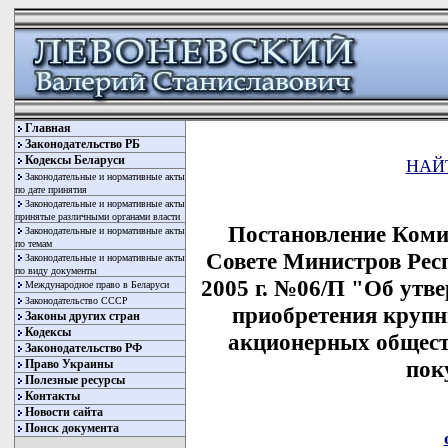
Главная
Законодательство РБ
Кодексы Беларуси
НАЙ
Законодательные и нормативные акты
по дате принятия
Законодательные и нормативные акты
принятые различными органами власти
Постановление Коми
Законодательные и нормативные акты
по темам
Совете Министров Респ
Законодательные и нормативные акты
по виду документы
2005 г. №06/П "Об утв
Международное право в Беларуси
Законодательство СССР
приобретения крупн
Законы других стран
Кодексы
акционерных общест
Законодательство РФ
пок
Право Украины
Полезные ресурсы
Контакты
Новости сайта
Поиск документа