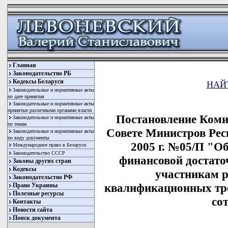
Главная
Законодательство РБ
Кодексы Беларуси
НАЙ
Законодательные и нормативные акты
по дате принятия
Законодательные и нормативные акты
принятые различными органами власти
Постановление Коми
Законодательные и нормативные акты
по темам
Совете Министров Рес
Законодательные и нормативные акты
по виду документы
2005 г. №05/П "О
Международное право в Беларуси
Законодательство СССР
финансовой достат
Законы других стран
Кодексы
участникам 
Законодательство РФ
квалификационных тре
Право Украины
Полезные ресурсы
со
Контакты
Новости сайта
Поиск документа