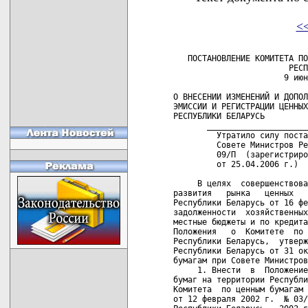
<
   ПОСТАНОВЛЕНИЕ КОМИТЕТА ПО
                        РЕСП
                       9 июн
О ВНЕСЕНИИ ИЗМЕНЕНИЙ И ДОПОЛ
ЭМИССИИ И РЕГИСТРАЦИИ ЦЕННЫХ
РЕСПУБЛИКИ БЕЛАРУСЬ

       _____________________
         Утратило силу поста
         Совете Министров Ре
         09/П  (зарегистриро
         от 25.04.2006 г.)  
     В целях  совершенствова
развития   рынка   ценных   
Республики Беларусь от 16 фе
задолженности  хозяйственных
местные бюджеты и по кредита
Положения   о  Комитете  по 
Республики Беларусь,  утверж
Республики Беларусь от 31 ок
бумагам при Совете Министров
     1. Внести  в  Положение
бумаг на территории Республи
Комитета  по ценным бумагам 
от 12 февраля 2002 г.  № 03/