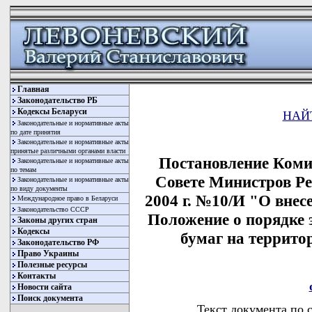
Главная
Законодательство РБ
Кодексы Беларуси
НАЙ
Законодательные и нормативные акты
по дате принятия
Законодательные и нормативные акты
принятые различными органами власти
Постановление Коми
Законодательные и нормативные акты
по темам
Совете Министров Ре
Законодательные и нормативные акты
по виду документы
2004 г. №10/И "О внес
Международное право в Беларуси
Законодательство СССР
Положение о порядке 
Законы других стран
Кодексы
бумаг на террито
Законодательство РФ
Право Украины
Полезные ресурсы
Контакты
Новости сайта
Поиск документа
Текст документа по 