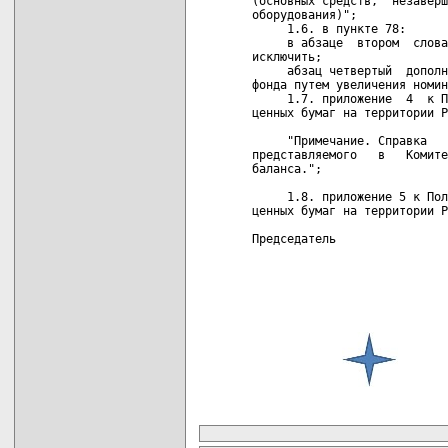
(основных средств,  незаверш
оборудования)";

     1.6. в пункте 78:

     в абзаце  втором  слова
исключить;

     абзац четвертый  дополн
фонда путем увеличения номин
     1.7. приложение  4  к П
ценных бумаг на территории Р
     "Примечание. Справка   
представляемого   в   Комите
баланса.";

     1.8. приложение 5 к Пол
ценных бумаг на территории Р
Председатель                
карта новых документов