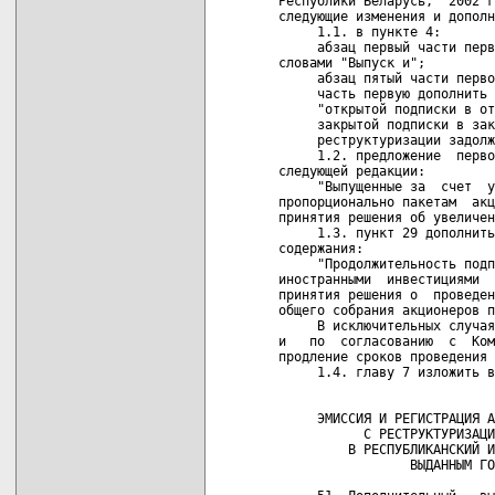
Республики Беларусь,  2002 г
следующие изменения и дополн
     1.1. в пункте 4:

     абзац первый части перв
словами "Выпуск и";

     абзац пятый части перво
     часть первую дополнить 
     "открытой подписки в от
     закрытой подписки в зак
     реструктуризации задолж
     1.2. предложение  перво
следующей редакции:

     "Выпущенные за  счет  у
пропорционально пакетам  акц
принятия решения об увеличен
     1.3. пункт 29 дополнить
содержания:

     "Продолжительность подп
иностранными  инвестициями  
принятия решения о  проведен
общего собрания акционеров п
     В исключительных случая
и   по  согласованию  с  Ком
продление сроков проведения 
     1.4. главу 7 изложить в
                            
     ЭМИССИЯ И РЕГИСТРАЦИЯ А
           С РЕСТРУКТУРИЗАЦИ
         В РЕСПУБЛИКАНСКИЙ И
                 ВЫДАННЫМ ГО