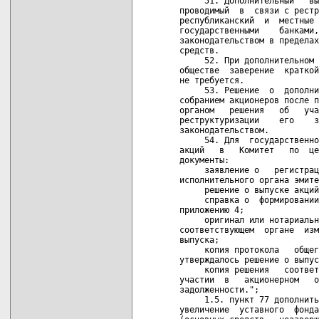
     51. Дополнительный   вы
проводимый  в  связи с рестр
республиканский  и  местные 
государственными    банками,
законодательством в пределах
средств.

     52. При дополнительном 
обществе  заверение  краткой
не требуется.

     53. Решение  о  дополни
собранием акционеров после п
органом   решения   об   уча
реструктуризации    его    з
законодательством.

     54. Для  государственно
акций   в   Комитет   по  це
документы:

     заявление о   регистрац
исполнительного органа эмите
     решение о выпуске акций
     справка о  формировании
приложению 4;

     оригинал или нотариальн
соответствующем  органе  изм
выпуска;

     копия протокола   общег
утверждалось решение о выпус
     копия решения   соответ
участии  в   акционерном   о
задолженности.";

     1.5. пункт 77 дополнить
увеличение  уставного  фонда