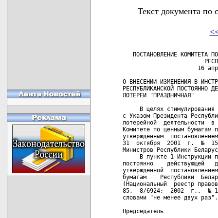
Текст документа по 
<
   ПОСТАНОВЛЕНИЕ КОМИТЕТА ПО
                        РЕСП
                      16 апр
О ВНЕСЕНИИ ИЗМЕНЕНИЯ В ИНСТР
РЕСПУБЛИКАНСКОЙ ПОСТОЯННО ДЕ
ЛОТЕРЕИ "ПРАЗДНИЧНАЯ"

     В целях стимулирования 
с Указом Президента Республи
лотерейной  деятельности  в 
Комитете по ценным бумагам п
утвержденным  постановлением
31  октября  2001  г.  №  15
Министров Республики Беларус
     В пункте 1 Инструкции п
постоянно    действующей   д
утвержденной  постановлением
бумагам    Республики  Белар
(Национальный  реестр правов
85,  8/6924;  2002  г.,  № 1
словами "не менее двух раз".

Председатель                