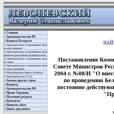
Главная
Законодательство РБ
Кодексы Беларуси
НАЙ
Законодательные и нормативные акты
по дате принятия
Законодательные и нормативные акты
принятые различными органами власти
Постановление Коми
Законодательные и нормативные акты
по темам
Совете Министров Рес
Законодательные и нормативные акты
по виду документы
2004 г. №08/И "О вне
Международное право в Беларуси
Законодательство СССР
по проведению Бе
Законы других стран
Кодексы
постоянно действую
Законодательство РФ
"Пр
Право Украины
Полезные ресурсы
Контакты
Новости сайта
Поиск документа