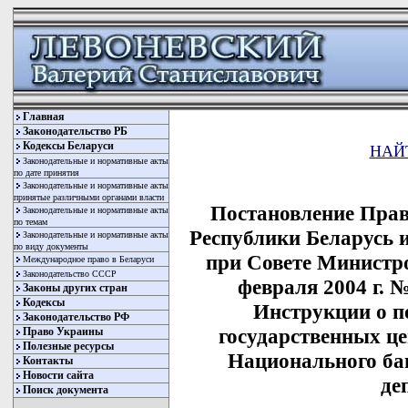
Главная
Законодательство РБ
Кодексы Беларуси
НАЙ
Законодательные и нормативные акты
по дате принятия
Законодательные и нормативные акты
принятые различными органами власти
Постановление Прав
Законодательные и нормативные акты
по темам
Республики Беларусь 
Законодательные и нормативные акты
по виду документы
при Совете Министро
Международное право в Беларуси
Законодательство СССР
февраля 2004 г. 
Законы других стран
Кодексы
Инструкции о п
Законодательство РФ
государственных ц
Право Украины
Полезные ресурсы
Национального ба
Контакты
Новости сайта
де
Поиск документа