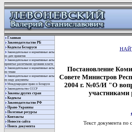
Главная
Законодательство РБ
Кодексы Беларуси
НАЙ
Законодательные и нормативные акты
по дате принятия
Законодательные и нормативные акты
принятые различными органами власти
Постановление Коми
Законодательные и нормативные акты
по темам
Совете Министров Респ
Законодательные и нормативные акты
по виду документы
2004 г. №05/И "О во
Международное право в Беларуси
Законодательство СССР
участниками 
Законы других стран
Кодексы
Законодательство РФ
Право Украины
Полезные ресурсы
Контакты
Новости сайта
Текст документа по 
Поиск документа