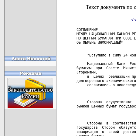
Текст документа по 
<
СОГЛАШЕНИЕ

МЕЖДУ НАЦИОНАЛЬНЫМ БАНКОМ РЕ
ПО ЦЕННЫМ БУМАГАМ ПРИ СОВЕТЕ
ОБ ОБМЕНЕ ИНФОРМАЦИЕЙ*

____________________________
     *Вступило в силу 24 ноя
     Национальный  Банк  Рес
бумагам  при  Совете  Минист
Сторонами,

     в  целях  реализации пр
долгосрочного экономического
     согласились о нижеследу
                            
     Стороны  осуществляют  
рынков ценных бумаг государс
                            
     Стороны  в  соответстви
государств  Сторон  обязуютс
информацию  о  своей  деятел
ценных бумаг:
