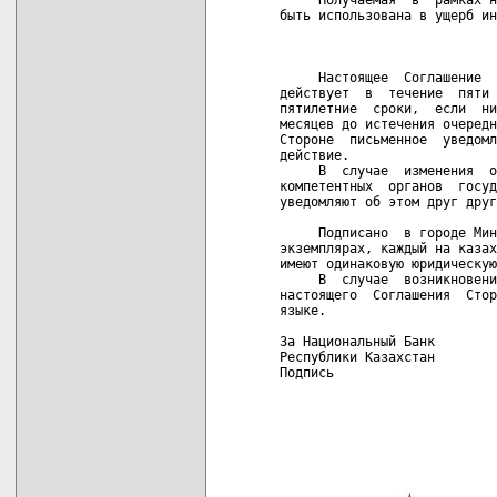
быть использована в ущерб ин
                            
     Настоящее  Соглашение  
действует  в  течение  пяти 
пятилетние  сроки,  если  ни
месяцев до истечения очередн
Стороне  письменное  уведомл
действие.

     В  случае  изменения  о
компетентных  органов  госуд
уведомляют об этом друг друг
     Подписано  в городе Мин
экземплярах, каждый на казах
имеют одинаковую юридическую
     В  случае  возникновени
настоящего  Соглашения  Стор
языке.

За Национальный Банк        
Республики Казахстан        
Подпись                     
                            