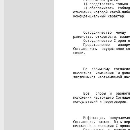
     1) представлять только 
     2) обеспечивать  соблюд
отношении которой какой-либо
конфиденциальный характер.

                            
     Сотрудничество  между  
равенства, открытости, взаим
     Сотрудничество Сторон о
     Представление    информ
Соглашением,  осуществляется
связи.

                            
     По  взаимному  согласию
вноситься  изменения  и допо
являющимися неотъемлемой час
                            
     Все   споры  и  разногл
положений настоящего Соглаше
консультаций и переговоров.

                            
     Информация,  получаемая
Соглашения,  может  быть пер
письменного согласия Стороны
     Получаемая  в  рамках н