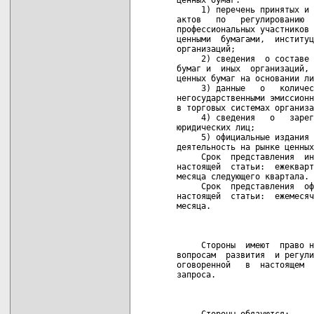
     1) перечень принятых и 
актов   по   регулированию  
профессиональных участников 
ценными  бумагами,  институц
организаций;

     2) сведения  о составе 
бумаг и  иных  организаций, 
ценных бумаг на основании ли
     3) данные   о   количес
негосударственными эмиссионн
в торговых системах организа
     4) сведения   о   зарег
юридических лиц;

     5) официальные издания 
деятельность на рынке ценных
     Срок  представления  ин
настоящей  статьи:  ежекварт
месяца следующего квартала.

     Срок  представления  оф
настоящей  статьи:  ежемесяч
месяца.

                            
     Стороны  имеют  право н
вопросам  развития  и регули
оговоренной   в  настоящем  
запроса.

                            
     Стороны обязуются:
