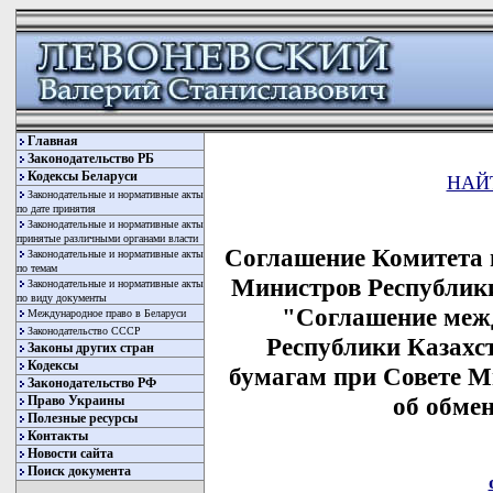
Главная
Законодательство РБ
Кодексы Беларуси
НАЙ
Законодательные и нормативные акты
по дате принятия
Законодательные и нормативные акты
принятые различными органами власти
Соглашение Комитета 
Законодательные и нормативные акты
по темам
Министров Республики 
Законодательные и нормативные акты
по виду документы
"Соглашение меж
Международное право в Беларуси
Законодательство СССР
Республики Казахс
Законы других стран
Кодексы
бумагам при Совете М
Законодательство РФ
об обме
Право Украины
Полезные ресурсы
Контакты
Новости сайта
Поиск документа