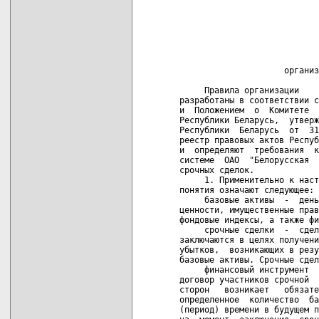
                            
                            
                            
                            
                            
                            
                     организ
     Правила организации    
разработаны в соответствии с