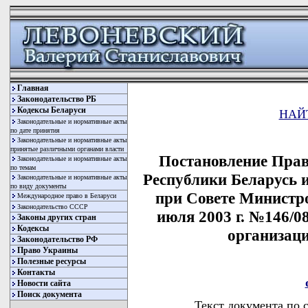
Главная
Законодательство РБ
Кодексы Беларуси
НАЙ
Законодательные и нормативные акты
по дате принятия
Законодательные и нормативные акты
принятые различными органами власти
Постановление Прав
Законодательные и нормативные акты
по темам
Республики Беларусь 
Законодательные и нормативные акты
по виду документы
при Совете Министро
Международное право в Беларуси
Законодательство СССР
июля 2003 г. №146/
Законы других стран
Кодексы
организац
Законодательство РФ
Право Украины
Полезные ресурсы
Контакты
Новости сайта
Поиск документа
Текст документа по 