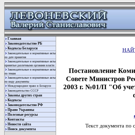
Главная
Законодательство РБ
Кодексы Беларуси
НАЙ
Законодательные и нормативные акты
по дате принятия
Законодательные и нормативные акты
принятые различными органами власти
Постановление Коми
Законодательные и нормативные акты
по темам
Совете Министров Ре
Законодательные и нормативные акты
по виду документы
2003 г. №01/П "Об уч
Международное право в Беларуси
Законодательство СССР
Законы других стран
Кодексы
Законодательство РФ
Право Украины
Полезные ресурсы
Контакты
Новости сайта
Текст документа по 
Поиск документа