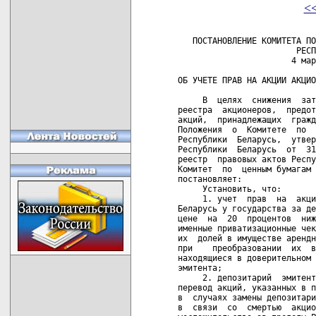
<
   ПОСТАНОВЛЕНИЕ КОМИТЕТА ПО
                        РЕСП
                       4 мар
ОБ УЧЕТЕ ПРАВ НА АКЦИИ АКЦИО
     В  целях  снижения  зат
реестра  акционеров,  предот
акций,  принадлежащих  гражд
Положения  о  Комитете  по  
Республики  Беларусь,  утвер
Республики  Беларусь  от  31
реестр  правовых актов Респу
Комитет  по  ценным бумагам 
постановляет:

     Установить, что:

     1. учет  прав  на  акци
Беларусь у государства за де
цене  на  20  процентов  ниж
именные приватизационные чек
их  долей в имуществе арендн
при    преобразовании  их  в
находящиеся в доверительном 
эмитента;

     2. депозитарий  эмитент
перевод акций, указанных в п
в  случаях замены депозитари
в  связи  со  смертью  акцио