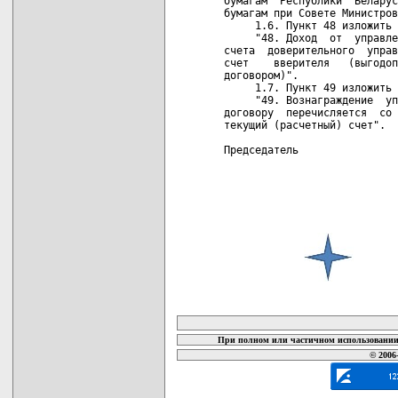
бумагам  Республики  Беларус
бумагам при Совете Министров
     1.6. Пункт 48 изложить 
     "48. Доход  от  управле
счета  доверительного  управ
счет    вверителя   (выгодоп
договором)".

     1.7. Пункт 49 изложить 
     "49. Вознаграждение  уп
договору  перечисляется  со 
текущий (расчетный) счет".

Председатель                
карта новых документов
При полном или частичном использовании 
© 2006