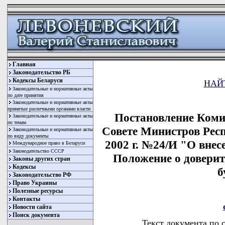
Главная
Законодательство РБ
Кодексы Беларуси
НАЙ
Законодательные и нормативные акты
по дате принятия
Законодательные и нормативные акты
принятые различными органами власти
Постановление Коми
Законодательные и нормативные акты
по темам
Совете Министров Респ
Законодательные и нормативные акты
по виду документы
2002 г. №24/И "О внес
Международное право в Беларуси
Законодательство СССР
Положение о довери
Законы других стран
Кодексы
б
Законодательство РФ
Право Украины
Полезные ресурсы
Контакты
Новости сайта
Поиск документа
Текст документа по 