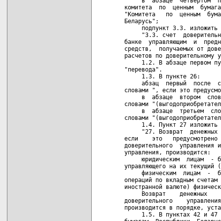
     в  абзаце  четвертом  п
комитета  по  ценным  бумага
"Комитета   по  ценным  бума
Беларусь";

     подпункт 3.3. изложить 
     "3.3. счет  доверительн
банке  управляющим  и  предн
средств,  получаемых от дове
расчетов по доверительному у
     1.2. В абзаце первом пу
"перевода".

     1.3. В пункте 26:

     абзац  первый  после  с
словами ", если это предусмо
     в  абзаце  втором  слов
словами "(выгодоприобретател
     в  абзаце  третьем  сло
словами "(выгодоприобретател
     1.4. Пункт 27 изложить 
     "27. Возврат  денежных 
если    это   предусмотрено 
доверительного  управления и
управления, производится:

     юридическим  лицам  - б
управляющего на их текущий (
     физическим  лицам  -  б
операций по вкладным счетам 
иностранной валюте) физическ
     Возврат    денежных    
доверительного    управления
производится в порядке, уста
     1.5. В пунктах 42 и 47 