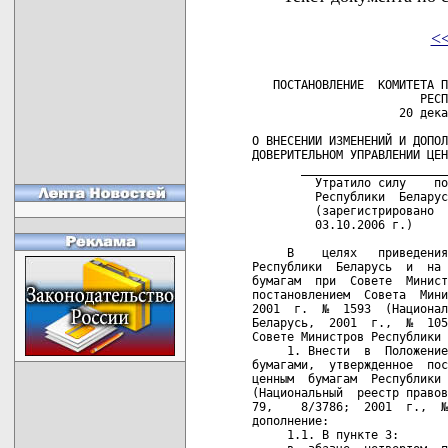
<
   ПОСТАНОВЛЕНИЕ  КОМИТЕТА П
                        РЕСП
                     20 дека
О ВНЕСЕНИИ ИЗМЕНЕНИЙ И ДОПОЛ
ДОВЕРИТЕЛЬНОМ УПРАВЛЕНИИ ЦЕН
       _____________________
         Утратило силу    по
         Республики  Беларус
         (зарегистрировано  
         03.10.2006 г.)   

     В    целях   приведения
Республики  Беларусь  и  на 
бумагам  при  Совете  Минист
постановлением  Совета  Мини
2001  г.  №  1593  (Национал
Беларусь,  2001  г.,  №  105
Совете Министров Республики 
     1. Внести  в  Положение
бумагами,  утвержденное  пос
ценным  бумагам  Республики 
(Национальный  реестр правов
79,    8/3786;  2001  г.,  №
дополнение:

     1.1. В пункте 3:
