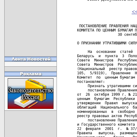
<
 ПОСТАНОВЛЕНИЕ ПРАВЛЕНИЯ НАЦ
КОМИТЕТА ПО ЦЕННЫМ БУМАГАМ П
                   30 сентяб
О ПРИЗНАНИИ УТРАТИВШИМИ СИЛУ
     На  основании  статей  
Беларусь  и  пункта  3  Поло
Совете  Министров  Республик
Совета  Министров  Республик
(Национальный  реестр правов
105,  5/9319),  Правление  Н
Комитет  по  ценным бумагам 
постановляют:

     Признать утратившими си
     постановление Правления
от  26  октября 1999 г. № 21
ценным  бумагам  Республики 
утверждении  Правил  выпуска
облигаций  Национального  ба
номинированных  в  свободно 
реестр правовых актов Респуб
     постановление Правления
и Государственного комитета 
22  февраля  2001  г.  № 37/
Правила   выпуска,  размещен