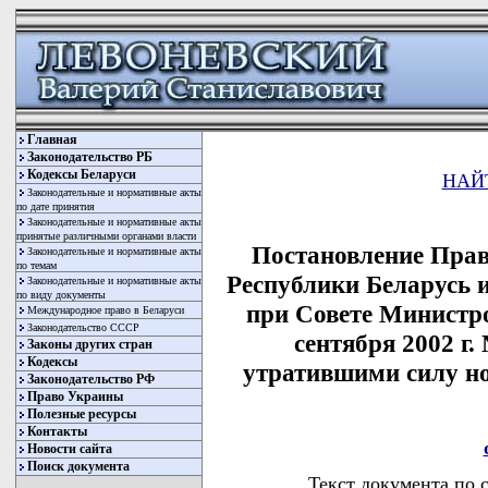
Главная
Законодательство РБ
Кодексы Беларуси
НАЙ
Законодательные и нормативные акты
по дате принятия
Законодательные и нормативные акты
принятые различными органами власти
Постановление Прав
Законодательные и нормативные акты
по темам
Республики Беларусь 
Законодательные и нормативные акты
по виду документы
при Совете Министро
Международное право в Беларуси
Законодательство СССР
сентября 2002 г
Законы других стран
Кодексы
утратившими силу н
Законодательство РФ
Право Украины
Полезные ресурсы
Контакты
Новости сайта
Поиск документа
Текст документа по 