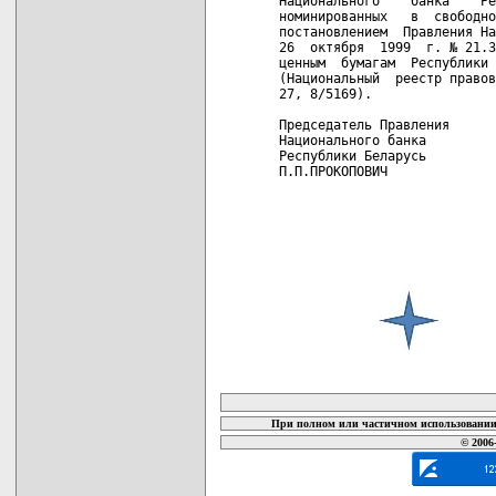
Национального    банка    Ре
номинированных   в  свободно
постановлением  Правления На
26  октября  1999  г. № 21.3
ценным  бумагам  Республики 
(Национальный  реестр правов
27, 8/5169).

Председатель Правления      
Национального банка         
Республики Беларусь         
П.П.ПРОКОПОВИЧ              
                            
карта новых документов
При полном или частичном использовании 
© 2006