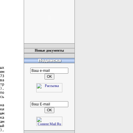
Новые документы
ых

ем

73

ва

тр

),

по

сь

на

ки

ым

ка

ам

ый

),
