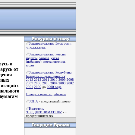
Законодательство Беларуси и
других стран
Законодательство России
кодексы
,
законы
,
указы
(избанное)
,
постановления
,
русь и
архив
арусь от
Законодательство Республики
едения
Беларусь по дате принятия
:
чных
2013
2012
2011
2010
2009
2008
2007
2006
2005
2004
2003
2002
игаций с
2001
2000
до
2000 года
нального
О защите прав потребителя
 бумагам
ЗОНА
- специальный проект
Бюллетень
"ПРЕДПРИНИМАТЕЛЬ"
- о
предпринимателях.