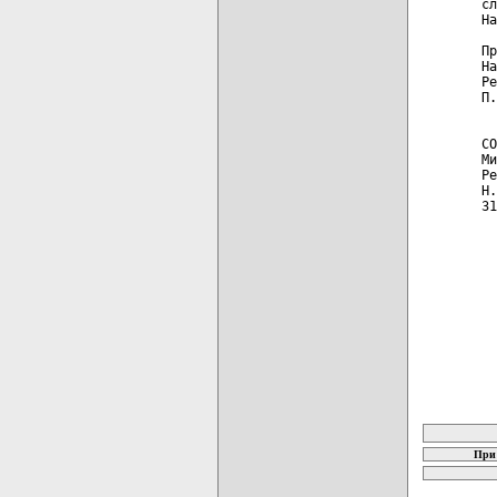
сл
На
Пр
На
Ре
П.
  
СО
Ми
Ре
Н.
31
карта новых
При 