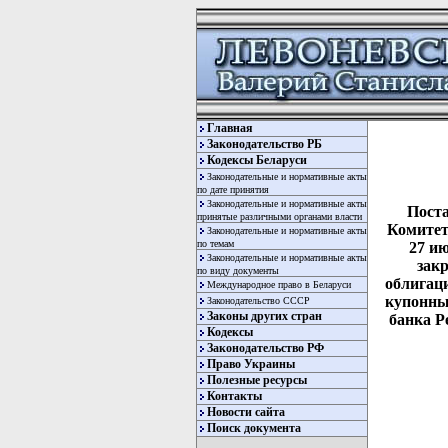
Главная
Законодательство РБ
Кодексы Беларуси
Законодательные и нормативные акты
по дате принятия
Законодательные и нормативные акты
Поста
принятые различными органами власти
Комитет
Законодательные и нормативные акты
по темам
27 ию
Законодательные и нормативные акты
зак
по виду документы
облигац
Международное право в Беларуси
купонны
Законодательство СССР
Законы других стран
банка Р
Кодексы
Законодательство РФ
Право Украины
Полезные ресурсы
Контакты
Новости сайта
Поиск документа