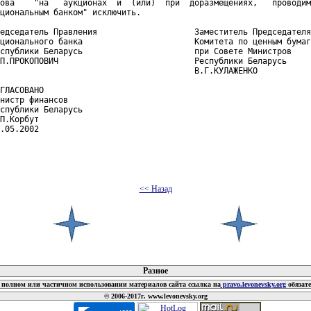
ова    "на   аукционах  и  (или)  при  доразмещениях,   проводим
циональным банком" исключить.

едседатель Правления                    Заместитель Председателя

ционального банка                       Комитета по ценным бумаг
спублики Беларусь                       при Совете Министров

П.ПРОКОПОВИЧ                            Республики Беларусь

                                        В.Г.КУЛАЖЕНКО

ГЛАСОВАНО

нистр финансов

спублики Беларусь

П.Корбут

.05.2002

<< Назад
 документов
Разное
полном или частичном использовании материалов сайта ссылка на
pravo.levonevsky.org
обязат
© 2006-2017г. www.levonevsky.org