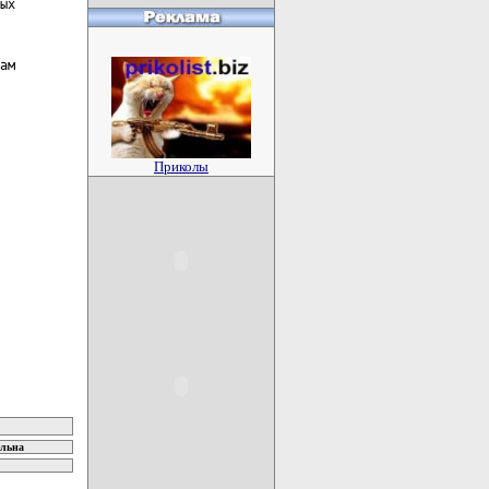
ых

ам

Приколы
ельна