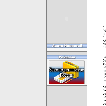
  
  
  
  
О 
ПО
РЕ
С 
НА
КО
ОТ
  
це
Со
(С
Ре
пр
Пр
це
по
  
по
Бе
до
Ре
Ре
ре