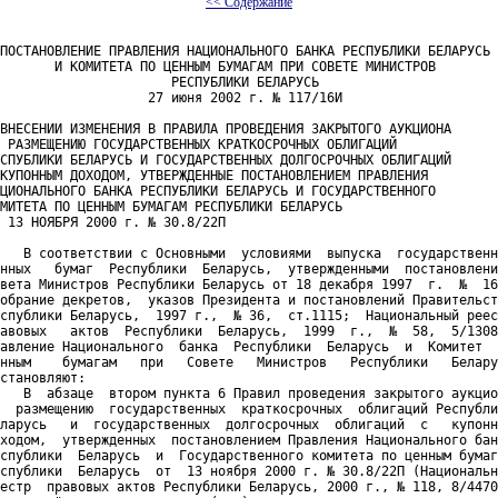
<< Содержание
ПОСТАНОВЛЕНИЕ ПРАВЛЕНИЯ НАЦИОНАЛЬНОГО БАНКА РЕСПУБЛИКИ БЕЛАРУСЬ

       И КОМИТЕТА ПО ЦЕННЫМ БУМАГАМ ПРИ СОВЕТЕ МИНИСТРОВ

                      РЕСПУБЛИКИ БЕЛАРУСЬ

                   27 июня 2002 г. № 117/16И

ВНЕСЕНИИ ИЗМЕНЕНИЯ В ПРАВИЛА ПРОВЕДЕНИЯ ЗАКРЫТОГО АУКЦИОНА

 РАЗМЕЩЕНИЮ ГОСУДАРСТВЕННЫХ КРАТКОСРОЧНЫХ ОБЛИГАЦИЙ

СПУБЛИКИ БЕЛАРУСЬ И ГОСУДАРСТВЕННЫХ ДОЛГОСРОЧНЫХ ОБЛИГАЦИЙ

КУПОННЫМ ДОХОДОМ, УТВЕРЖДЕННЫЕ ПОСТАНОВЛЕНИЕМ ПРАВЛЕНИЯ

ЦИОНАЛЬНОГО БАНКА РЕСПУБЛИКИ БЕЛАРУСЬ И ГОСУДАРСТВЕННОГО

МИТЕТА ПО ЦЕННЫМ БУМАГАМ РЕСПУБЛИКИ БЕЛАРУСЬ

 13 НОЯБРЯ 2000 г. № 30.8/22П

   В соответствии с Основными  условиями  выпуска  государственн
нных   бумаг  Республики  Беларусь,  утвержденными  постановлени
вета Министров Республики Беларусь от 18 декабря 1997  г.  №  16
обрание декретов,  указов Президента и постановлений Правительст
спублики Беларусь,  1997 г.,  № 36,  ст.1115;  Национальный реес
авовых   актов  Республики  Беларусь,  1999  г.,  №  58,  5/1308
авление Национального  банка  Республики  Беларусь  и  Комитет  
нным    бумагам   при   Совете   Министров   Республики   Белару
становляют:

   В  абзаце  втором пункта 6 Правил проведения закрытого аукцио
  размещению  государственных  краткосрочных  облигаций Республи
ларусь   и  государственных  долгосрочных  облигаций  с   купонн
ходом,  утвержденных  постановлением Правления Национального бан
спублики  Беларусь  и  Государственного комитета по ценным бумаг
спублики  Беларусь  от  13 ноября 2000 г. № 30.8/22П (Национальн
естр  правовых актов Республики Беларусь, 2000 г., № 118, 8/4470