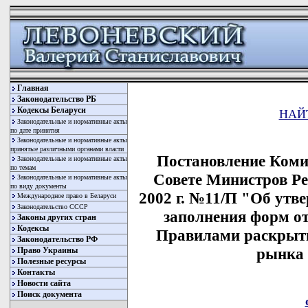
Главная
Законодательство РБ
Кодексы Беларуси
НАЙ
Законодательные и нормативные акты
по дате принятия
Законодательные и нормативные акты
принятые различными органами власти
Постановление Коми
Законодательные и нормативные акты
по темам
Совете Министров Ре
Законодательные и нормативные акты
по виду документы
2002 г. №11/П "Об утв
Международное право в Беларуси
Законодательство СССР
заполнения форм о
Законы других стран
Кодексы
Правилами раскрыт
Законодательство РФ
рынка 
Право Украины
Полезные ресурсы
Контакты
Новости сайта
Поиск документа