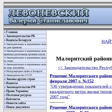
Главная
Законодательство РБ
Кодексы Беларуси
НАЙ
Законодательные и нормативные акты
по дате принятия
Законодательные и нормативные акты
принятые различными органами власти
Малоритский районн
Законодательные и нормативные акты
по темам
Законодательные и нормативные акты
<< Законодательство Респу
по виду документы
Международное право в Беларуси
Решение Малоритского районн
Законодательство СССР
Законы других стран
февраля 2007 г. №152
Кодексы
"Об утверждении показателей с
Законодательство РФ
квадратного метра жилья типов
Право Украины
Полезные ресурсы
2007 года"
Контакты
----------
Новости сайта
Решение Малоритского районн
Поиск документа