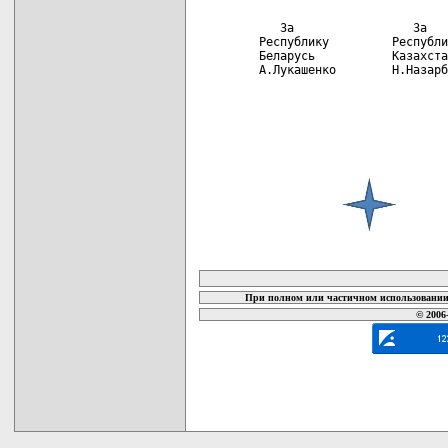
    За                 За   
 Республику         Республи
 Беларусь           Казахста
 А.Лукашенко        Н.Назарб
карта новых документов
При полном или частичном использовании 
© 2006