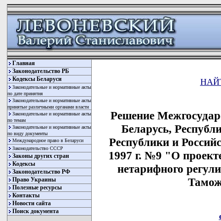
Главная
Законодательство РБ
Кодексы Беларуси
НАЙ
Законодательные и нормативные акты
по дате принятия
Законодательные и нормативные акты
принятые различными органами власти
Решение Межгосудар
Законодательные и нормативные акты
по темам
Беларусь, Республ
Законодательные и нормативные акты
по виду документы
Республики и Россий
Международное право в Беларуси
Законодательство СССР
1997 г. №9 "О проек
Законы других стран
Кодексы
нетарифного регул
Законодательство РФ
Тамож
Право Украины
Полезные ресурсы
Контакты
Новости сайта
Поиск документа