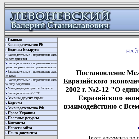
Главная
Законодательство РБ
Кодексы Беларуси
НАЙ
Законодательные и нормативные акты
по дате принятия
Законодательные и нормативные акты
принятые различными органами власти
Постановление Ме
Законодательные и нормативные акты
по темам
Евразийского экономич
Законодательные и нормативные акты
по виду документы
2002 г. №2-12 "О един
Международное право в Беларуси
Законодательство СССР
Евразийского эко
Законы других стран
Кодексы
взаимодействию с Все
Законодательство РФ
Право Украины
Полезные ресурсы
Контакты
Новости сайта
Поиск документа
Текст документа по 