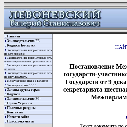
Главная
Законодательство РБ
Кодексы Беларуси
НАЙ
Законодательные и нормативные акты
по дате принятия
Законодательные и нормативные акты
принятые различными органами власти
Постановление Ме
Законодательные и нормативные акты
по темам
государств-участни
Законодательные и нормативные акты
по виду документы
Государств от 9 дека
Международное право в Беларуси
Законодательство СССР
секретариата шестна
Законы других стран
Кодексы
Межпарламе
Законодательство РФ
Право Украины
Полезные ресурсы
Контакты
Новости сайта
Поиск документа
Текст документа по 