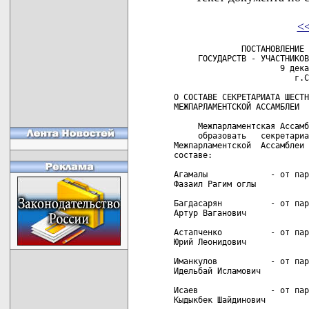
<
              ПОСТАНОВЛЕНИЕ 
     ГОСУДАРСТВ - УЧАСТНИКОВ
                      9 дека
                         г.С
О СОСТАВЕ СЕКРЕТАРИАТА ШЕСТН
МЕЖПАРЛАМЕНТСКОЙ АССАМБЛЕИ

     Межпарламентская Ассамб
     образовать   секретариа
Межпарламентской  Ассамблеи 
составе:

Агамалы             - от пар
Фазаил Рагим оглы

Багдасарян          - от пар
Артур Ваганович

Астапченко          - от пар
Юрий Леонидович

Иманкулов           - от пар
Идельбай Исламович

Исаев               - от пар
Кыдыкбек Шайдинович
