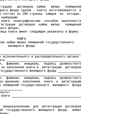
страции   договоров  найма   жилых   помещений

щного фонда (далее - книга) изготавливается  в

и состоит из 200 страниц, каждая  из  которых,

нумерацию.

 книги  полиграфическим  способом  выполняется

гистрации  договоров  найма  жилых   помещений

ого фонда».

ница книги имеет следующие реквизиты и форму:

         КНИГА

ров найма жилых помещений государственного

    жилищного фонда

______________________________________________

о исполнительного и распорядительного органа)

иги __________________________________________

и,  фамилия,  инициалы,  подпись  должностного

 за заполнение книги и  регистрацию  договоров

государственного жилищного фонда _____________

______________________________________________

и,  фамилия,  инициалы,  подпись  должностного

за хранение, заполнение  книги  и  регистрацию

х помещений государственного  жилищного  фонда

____________

нуть)

 книги _______________________________________

  предназначенные  для  регистрации  договоров

ий  государственного  жилищного  фонда,  имеют

орму:
