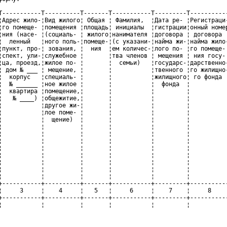
T-----------T----------T-------T-----------T---------T-----------
¦Адрес жило-¦Вид жилого¦ Общая ¦ Фамилия,  ¦Дата ре- ¦Регистраци-
¦го помеще- ¦помещения ¦площадь¦ инициалы  ¦гистрации¦онный номер
¦ния (насе- ¦(социаль- ¦ жилого¦нанимателя ¦договора ¦ договора  
¦  ленный   ¦ного поль-¦помеще-¦(с указани-¦найма жи-¦найма жило-
¦пункт, про-¦ зования, ¦  ния  ¦ем количес-¦лого по- ¦го помеще- 
¦спект, ули-¦служебное ¦       ¦тва членов ¦ мещения ¦ ния госу- 
¦ца, проезд,¦жилое по- ¦       ¦  семьи)   ¦государс-¦дарственно-
¦ дом № ___ ¦ мещение, ¦       ¦           ¦твенного ¦го жилищно-
¦  корпус   ¦специаль- ¦       ¦           ¦жилищного¦ го фонда  
¦  № ______ ¦ное жилое ¦       ¦           ¦  фонда  ¦           
¦  квартира ¦помещение,¦       ¦           ¦         ¦           
¦   № ____) ¦общежитие,¦       ¦           ¦         ¦           
¦           ¦другое жи-¦       ¦           ¦         ¦           
¦           ¦лое поме- ¦       ¦           ¦         ¦           
¦           ¦  щение)  ¦       ¦           ¦         ¦           
¦           ¦          ¦       ¦           ¦         ¦           
¦           ¦          ¦       ¦           ¦         ¦           
¦           ¦          ¦       ¦           ¦         ¦           
¦           ¦          ¦       ¦           ¦         ¦           
¦           ¦          ¦       ¦           ¦         ¦           
¦           ¦          ¦       ¦           ¦         ¦           
¦           ¦          ¦       ¦           ¦         ¦           
¦           ¦          ¦       ¦           ¦         ¦           
+-----------+----------+-------+-----------+---------+-----------
¦     3     ¦    4     ¦   5   ¦     6     ¦    7    ¦     8     
+-----------+----------+-------+-----------+---------+-----------
¦           ¦          ¦       ¦           ¦         ¦           