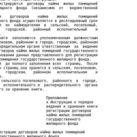
истрируются  договоры  найма  жилых  помещений

ищного  фонда  (независимо  от   ведомственной

я    договоров    найма    жилых     помещений

ного фонда осуществляется в десятидневный срок

я  их  наймодателем  в  сельский,  поселковый,

   городской,   районный   исполнительный    и



ниги  заполняются  уполномоченным  должностным

лковом, районном в городе, городском, районном

орядительном органе ответственным  за  ведение

говоров найма жилых помещений государственного

новании данных представленного для регистрации

помещения государственного жилищного фонда.

я  до полного заполнения всех  страниц.  После

х страниц она хранится в сельском, поселковом,

   городском,   районном   исполнительном    и

.

 сельского поселкового,  районного  в  городе,

  исполнительного и  распорядительного  органа

о за хранение книги.

                      Приложение

                      к Инструкции о порядке

                      ведения и хранения книги

                      регистрации договоров

                      найма жилых помещений

                      государственного

                      жилищного фонда

истрации договоров найма жилых помещений

дарственного жилищного фонда
