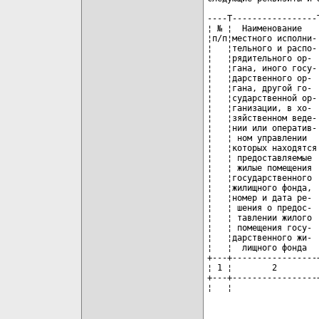
----T-----------------
¦ № ¦  Наименование   
¦п/п¦местного исполни-
¦   ¦тельного и распо-
¦   ¦рядительного ор- 
¦   ¦гана, иного госу-
¦   ¦дарственного ор- 
¦   ¦гана, другой го- 
¦   ¦сударственной ор-
¦   ¦ганизации, в хо- 
¦   ¦зяйственном веде-
¦   ¦нии или оператив-
¦   ¦ ном управлении  
¦   ¦которых находятся
¦   ¦ предоставляемые 
¦   ¦ жилые помещения 
¦   ¦государственного 
¦   ¦жилищного фонда, 
¦   ¦номер и дата ре- 
¦   ¦ шения о предос- 
¦   ¦ тавлении жилого 
¦   ¦ помещения госу- 
¦   ¦дарственного жи- 
¦   ¦  лищного фонда  
+---+-----------------
¦ 1 ¦        2        
+---+-----------------
¦   ¦                 