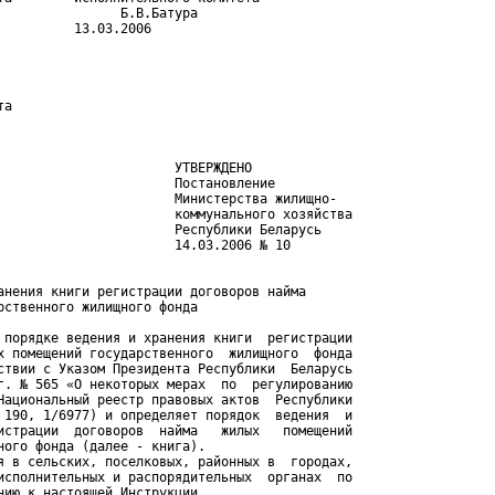
                Б.В.Батура

         13.03.2006

         

а

                       УТВЕРЖДЕНО

                       Постановление

                       Министерства жилищно-

                       коммунального хозяйства

                       Республики Беларусь

                       14.03.2006 № 10

анения книги регистрации договоров найма 

рственного жилищного фонда

 порядке ведения и хранения книги  регистрации

х помещений государственного  жилищного  фонда

ствии с Указом Президента Республики  Беларусь

г. № 565 «О некоторых мерах  по  регулированию

Национальный реестр правовых актов  Республики

 190, 1/6977) и определяет порядок  ведения  и

истрации  договоров  найма   жилых   помещений

ного фонда (далее - книга).

я в сельских, поселковых, районных в  городах,

исполнительных и распорядительных  органах  по

нию к настоящей Инструкции.
