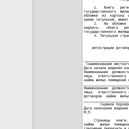
     1.   Книга   реги
государственного  жили
обложке  из  картона  
кроме титульной, имеет 
     2.   На  обложке 
надпись:   «Книга   ре
государственного жилищн
     3. Титульная стра
                       
    регистрации догово
                       
______________________
 (наименование местног
Дата начала ведения кн
Наименование  должност
лица,  ответственного 
найма жилых помещений 
______________________
Наименование  должност
лица,  ответственного 
договоров  найма  жилы
_______________________
        (нужное подчерк
Дата окончания ведения
М.П.

     Страницы   книги,
найма   жилых  помещен
следующие реквизиты и ф