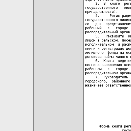
     3.  В  книге  рег
государственного   жил
принадлежности).

     4.     Регистраци
государственного жилищ
со   дня  представлени
районный   в   городе,
распорядительный орган.
     5.   Реквизиты  к
лицом в сельском, посе
исполнительном  и расп
книги и регистрацию до
жилищного  фонда на ос
договора найма жилого 
     6.  Книга  ведетс
полного заполнения все
районном   в   городе,
распорядительном органе
     7.  Руководитель 
городского,  районного
назначает ответственног
                      
                      
                      
                      
                      
                      
                      
       Форма книги рег
                  госу