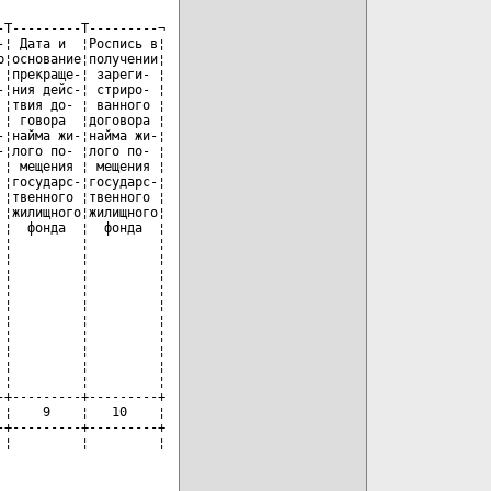
T---------T---------¬ 

¦ Дата и  ¦Роспись в¦

¦основание¦получении¦

¦прекраще-¦ зареги- ¦

¦ния дейс-¦ стриро- ¦

¦твия до- ¦ ванного ¦

¦ говора  ¦договора ¦

¦найма жи-¦найма жи-¦

¦лого по- ¦лого по- ¦

¦ мещения ¦ мещения ¦

¦государс-¦государс-¦

¦твенного ¦твенного ¦

¦жилищного¦жилищного¦

¦  фонда  ¦  фонда  ¦

¦         ¦         ¦

¦         ¦         ¦

¦         ¦         ¦

¦         ¦         ¦

¦         ¦         ¦

¦         ¦         ¦

¦         ¦         ¦

¦         ¦         ¦

¦         ¦         ¦

¦         ¦         ¦

+---------+---------+ 

¦    9    ¦   10    ¦

+---------+---------+ 

¦         ¦         ¦
