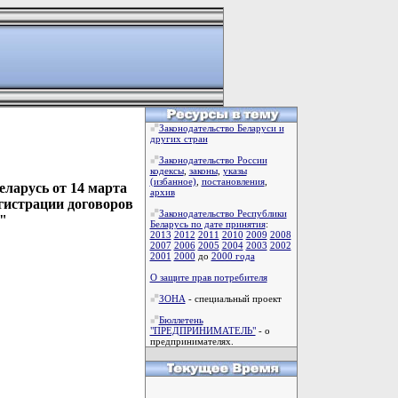
Законодательство Беларуси и
других стран
Законодательство России
кодексы
,
законы
,
указы
(избанное)
,
постановления
,
ларусь от 14 марта
архив
егистрации договоров
Законодательство Республики
"
Беларусь по дате принятия
:
2013
2012
2011
2010
2009
2008
2007
2006
2005
2004
2003
2002
2001
2000
до
2000 года
О защите прав потребителя
ЗОНА
- специальный проект
Бюллетень
"ПРЕДПРИНИМАТЕЛЬ"
- о
предпринимателях.