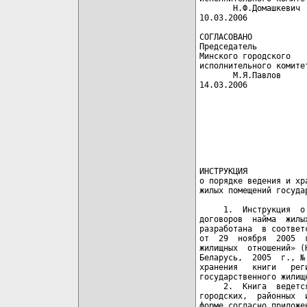
       Н.Ф.Домашкевич 
10.03.2006             
СОГЛАСОВАНО            
Председатель

Минского городского

исполнительного комитет
       М.Я.Павлов

14.03.2006

                      
                      
                      
                      
                      
                      
ИНСТРУКЦИЯ

о порядке ведения и хр
жилых помещений госуда
     1.  Инструкция  о
договоров  найма  жилы
разработана  в соответ
от  29  ноября  2005  
жилищных  отношений» (
Беларусь,  2005  г., №
хранения   книги   рег
государственного жилищ
     2.  Книга  ведетс
городских,  районных  
форме согласно приложе