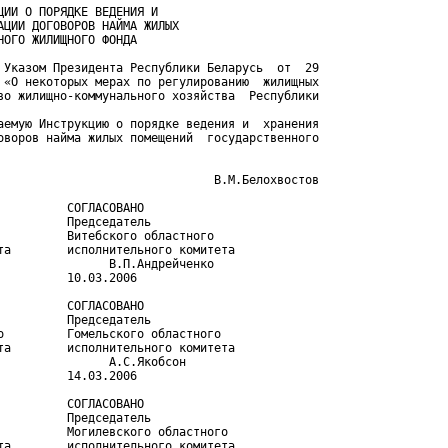
ИИ О ПОРЯДКЕ ВЕДЕНИЯ И

АЦИИ ДОГОВОРОВ НАЙМА ЖИЛЫХ

ОГО ЖИЛИЩНОГО ФОНДА

 Указом Президента Республики Беларусь  от  29

 «О некоторых мерах по регулированию  жилищных

во жилищно-коммунального хозяйства  Республики

аемую Инструкцию о порядке ведения и  хранения

оворов найма жилых помещений  государственного

                               В.М.Белохвостов

         СОГЛАСОВАНО

         Председатель

          Витебского областного

та        исполнительного комитета

                В.П.Андрейченко

         10.03.2006

         СОГЛАСОВАНО

         Председатель

о         Гомельского областного

та        исполнительного комитета

                А.С.Якобсон

         14.03.2006

         СОГЛАСОВАНО

         Председатель

          Могилевского областного

та        исполнительного комитета
