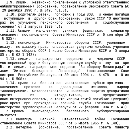
   1.9. лицам,  незаконно привлеченным к уголовной ответственнос
еабилитированным) (основание: постановление Верховного Совета БС
 29 декабря 1990 г. № 349, п.1.3);

   1.10. родителям детей,  погибших в годы ВОВ,  и женам погибши
  вступившим  в  другой брак (основание:  Закон СССР "О неотложн
рах  по  улучшению  пенсионного  обеспечения   и   соцобслуживан
селения" от 1 августа 1989 г.);

   1.11. бывшим   малолетним   узникам   фашистских    концлагер
снование:  постановление  Совета Министров СССР от 6 сентября 19
 № 825);

   1.12. пенсионерам   Министерства  обороны  СССР,  уволенным  
иказу,  не дающему права пользоваться услугами лечебных учрежден
нистерства обороны СССР (письмо Совета Министров БССР от 5 февра
85 г. № 02-1-142);

   1.13. лицам,   награжденным   орденами   и   медалями  СССР  
моотверженный труд и безупречную воинскую службу в тылу  во  вре
В,  и  лицам,  награжденными  медалью  "За оборону Ленинграда" и
аком  "Жителю   блокадного   Ленинграда"   (постановление   Сове
нистров  Республики Беларусь от 30 июня 1994 г.  № 478,  от 8 ию
94 г. № 508);

   1.14. право  на  бесплатное  изготовление  зубных протезов,  
ключением   протезов    из    драгоценных    металлов,    фарфор
таллокерамики,  металлакрилатов  и нанесения защитно-декоративно
крытия         из         нитрида-титана,          предоставляет
инам-интернационалистам, а также членам семей погибших (умерших)
рное время  при  прохождении  военной  службы  (основание:  прик
нистерства здравоохранения Беларуси от 22 февраля 1994 г. № 41).

   2. Правом    внеочередного    бесплатного    зубопротезирован
льзуются:

   2.1. инвалиды    Великой    Отечественной   войны   (основани
становление Совета Министров СССР от 6 марта 1965 г. № 140);

   2.2. ветераны   (основание:   постановление   Совета  Министр