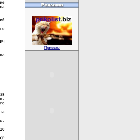
ие

на

ий

го

ИЧ

Приколы
ва

за

в,

го

та

ы,

 -

20

СР
