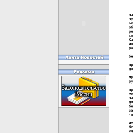
  
  
ча
зу
Бе
об
ре
со
Ка
ин
ра
  
бе
  
пр
дл
  
пр
ру
  
пр
ме
за
дл
бе
за
(п
  
им
бе
уч