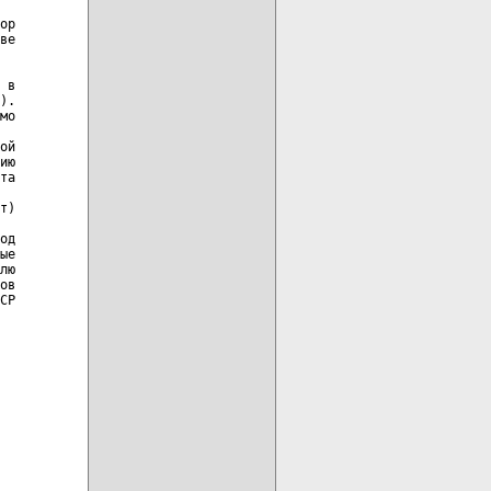
ор

ве

 в

).

мо

ой

ию

та

т)

од

ые

лю

ов

СР

  
