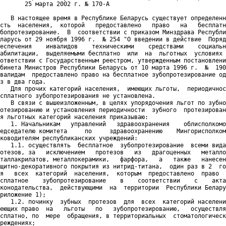
       25 марта 2002 г. № 170-А 

   В настоящее время в Республике Беларусь существует определенн
сть  населения,  которой   предоставлено   право   на   бесплатн
бопротезирование.  В  соответствии с приказом Минздрава Республи
ларусь от 29 ноября 1996 г.  № 254 "О введении в действие  Поряд
еспечения    инвалидов    техническими    средствами    социальн
абилитации,  выделяемыми бесплатно  или  на  льготных  условиях 
ответствии с Государственным реестром, утвержденным постановлени
бинета Министров Республики Беларусь от 10 марта 1996 г.  №  190
валидам  предоставлено право на бесплатное зубопротезирование од
з в два года.

   Для прочих категорий населения,  имеющих льготы,  периодичнос
сплатного зубопротезирования не установлена.

   В связи с вышеизложенным, в целях упорядочения льгот по зубно
отезированию и установления периодичности  зубного  протезирован
я льготных категорий населения приказываю:

   1. Начальникам   управлений   здравоохранения    облисполкомо
едседателю комитета     по     здравоохранению    Мингорисполком
ководителям республиканских учреждений:

   1.1. осуществлять  бесплатное  зубопротезирование  всеми вида
отезов, за   исключением   протезов   из   драгоценных   металло
таллакрилатов, металлокерамики,   фарфора,   а   также   нанесен
щитно-декоративного покрытия из нитрид-титана,  один раз в 2  го
я   всех  категорий  населения,  которым  предоставлено  право  
сплатное    зубопротезирование    в    соответствии    с    акта
конодательства,  действующими  на  территории  Республики Белару
риложение 1);

   1.2. починку  зубных  протезов  для  всех  категорий населени
еющих право  на   льготы   по   зубопротезированию,   осуществля
сплатно, по  мере  обращения, в территориальных  стоматологическ
реждениях;
