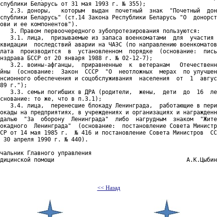
спублики Беларусь от 31 мая 1993 г. № 355);

   2.3. доноры,   которым  выдан  почетный  знак  "Почетный  дон
спублики Беларусь" (ст.14 Закона Республики Беларусь "О  донорст
ови и ее компонентов").

   3. Правом первоочередного зубопротезирования пользуются:

   3.1. лица,  призываемые из запаса военкоматами  для  участия 
квидации  последствий аварии на ЧАЭС (по направлению военкоматов
лата  производится  в  установленном  порядке  (основание:  пись
нздрава БССР от 20 января 1988 г. № 02-12-7);

   3.2. воины-афганцы,  приравненные  к  ветеранам   Отечественн
йны  (основание:  Закон  СССР  "О  неотложных  мерах  по улучшен
нсионного обеспечения и соцобслуживания  населения  от  1  авгус
89 г.");

   3.3. семьи погибших в ДРА (родители,  жены,  дети  до  16  ле
снование: то же, что в п.3.1);

   3.4. лица,  перенесшие блокаду Ленинграда,  работающие в пери
окады на предприятиях, в учреждениях и организациях и награжденн
далью  "За  оборону  Ленинграда"  либо  нагрудным  знаком  "Жите
окадного  Ленинграда"  (основание:  постановление Совета Министр
СР от 14 мая 1985 г.  № 416 и постановление Совета Министров  СС
 30 апреля 1990 г. № 440).

чальник Главного управления

дицинской помощи                                       А.К.Цыбин
<< Назад