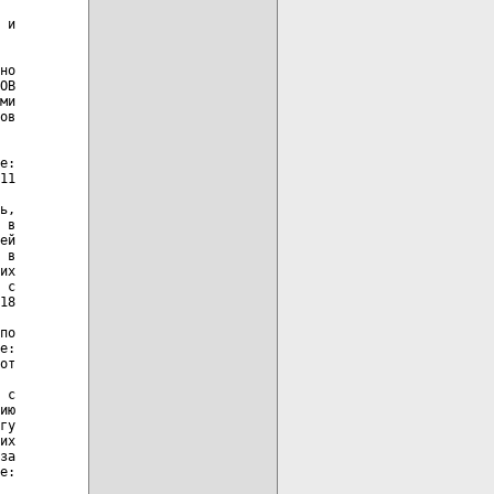
 и

но

ОВ

ми

ов

е:

11

ь,

 в

ей

 в

их

 с

18

по

е:

от

 с

ию

гу

их

за

е:
