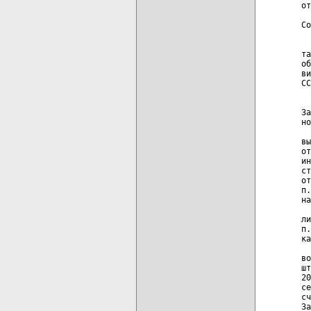
от
  
Со
  
та
об
ви
СС
  
За
но
  
вы
от
ин
ст
от
п.
на
  
ли
п.
ка
  
во
шт
20
се
сч
За