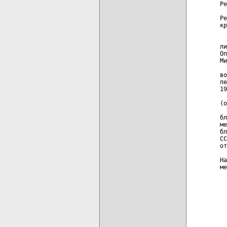
Ре
  
Ре
кр
  
  
ли
Оп
Ми
  
во
пе
19
  
(о
  
бл
ме
бл
СС
от
На
ме