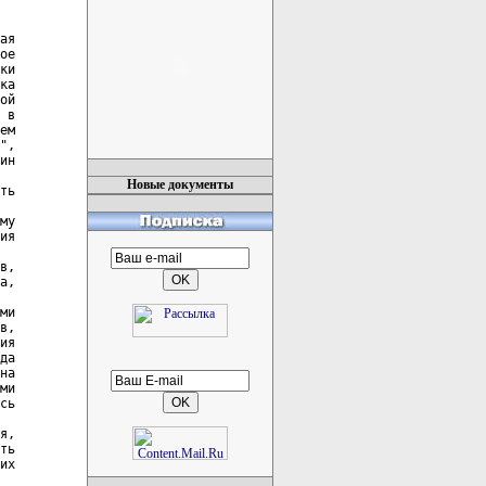
ая

ое

ки

ка

ой

 в

ем

",

ин

Новые документы
ть

му

ия

в,

а,

ми

в,

ия

да

на

ми

сь

я,

ть

их
