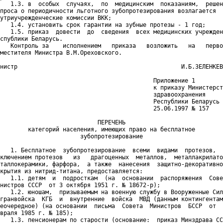
   1.3. в  особых  случаях,  по  медицинским  показаниям,  решен
проса о периодичности льготного зубопротезирования возлагается  
утриучрежденческие комиссии ВКК;

   1.4. установить срок гарантии на зубные протезы - 1 год;

   1.5. приказ  довести  до  сведения  всех медицинских учрежден
спублики Беларусь.

   Контроль за    исполнением   приказа   возложить   на   перво
местителя Министра В.М.Ореховского.

нистр                                               И.Б.ЗЕЛЕНКЕВ
                                            Приложение 1

                                            к приказу Министерст
                                            здравоохранения

                                            Республики Беларусь

                                            25.06.1997 № 157

                            ПЕРЕЧЕНЬ

        категорий населения, имеющих право на бесплатное

                       зубопротезирование

   1. Бесплатное  зубопротезирование  всеми  видами  протезов,  
ключением протезов   из   драгоценных  металлов,  металлакрилато
таллокерамики, фарфора,  а также  нанесения  защитно-декоративно
крытия из нитрид-титана, предоставляется:

   1.1. детям  и  подросткам  (на  основании  распоряжения  Сове
нистров СССР  от 3 октября 1951 г. № 18672-р);

   1.2. юношам,  призываемым на военную службу в Вооруженные Сил
гранвойска  КГБ  и  внутренние  войска  МВД (данным контингентам
еочередное) (на основании  письма  Совета  Министров  БССР  от  
враля 1985 г. № 185);

   1.3. пенсионерам по старости (основание:  приказ Минздрава СС