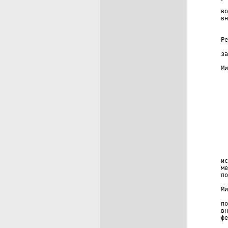
  
во
вн
  
  
Ре
  
за
Ми
  
  
  
  
  
  
  
  
  
ис
ме
по
  
Ми
  
по
вн
фе
  