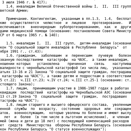
 3 июля 1946 г. № 417);

   1.4. инвалидам Великой Отечественной войны I,  II,  III групп
ветской Армии;

   Примечание. Контингентам,  указанным в пп.1.3,  1.4,  бесплат
кже  осуществляется  челюстное  и  лицевое   протезирование.   И
еспечиваются   внеочередным  зубопротезированием,  как  и  други
дами медицинской помощи (основание: постановление Совета Министр
СР от 6 марта 1965 г. № 140);

   1.5. инвалидам I,  II,  III групп,  детям-инвалидам (основани
кон "О социальной защите инвалидов в Республике  Беларусь"  от  
ября 1991 г., ст.43);

   1.6. гражданам,  заболевшим  и  перенесшим   лучевую   болезн
званную последствиями  катастрофы  на ЧАЭС,  а также инвалидам, 
ношении которых   установлена    причинная    связь    наступивш
валидности с чернобыльской катастрофой (из числа лиц,  указанных
атьях 13-16 и 21 Закона "О социальной защите граждан, пострадавш
 катастрофы на ЧАЭС"), а также детям и подросткам в соответствии
5 ст.22;  ч.III ст.23; ч.IV ст.24; ч.III ст.25-1 (основание: ст.
стоящего Закона);

   1.7. лицам,  принимавшим участие в 1986-1987 годах в работах 
квидации  последствий  катастрофы на Чернобыльской АЭС (основани
13 ст.19 Закона "О  социальной  защите  граждан,  пострадавших  
тастрофы на ЧАЭС");

   1.8. лицам старшего и высшего офицерского состава,  уволенным
енной  службы  по  возрасту,  состоянию  здоровья  или  сокращен
атов,  военнослужащим,  которые уволены по болезни и имеют выслу
  лет  и  более  (в том числе в льготном исчислении),  и членам 
мей (жена и дети до 18 лет) с последующей компенсацией расходов 
ет  средств  Министерства  обороны Республики Беларусь (основани
кон Республики Беларусь "О статусе военнослужащих");
