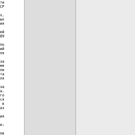
ти

СР

х,

ых

ия

ей

89

по

ий

ля

за

мя

ли

та

ля

за

а,

го

ся

 в

аз

ия

е:

ов
