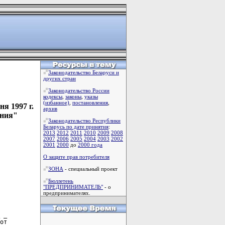
Законодательство Беларуси и
других стран
Законодательство России
кодексы
,
законы
,
указы
(избанное)
,
постановления
,
я 1997 г.
архив
ения"
Законодательство Республики
Беларусь по дате принятия
:
2013
2012
2011
2010
2009
2008
2007
2006
2005
2004
2003
2002
2001
2000
до
2000 года
О защите прав потребителя
ЗОНА
- специальный проект
Бюллетень
"ПРЕДПРИНИМАТЕЛЬ"
- о
предпринимателях.
 _

от
