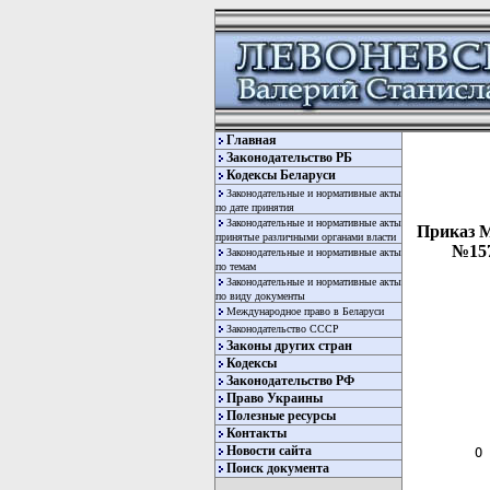
Главная
Законодательство РБ
Кодексы Беларуси
Законодательные и нормативные акты
по дате принятия
Законодательные и нормативные акты
Приказ М
принятые различными органами власти
№157
Законодательные и нормативные акты
по темам
Законодательные и нормативные акты
по виду документы
Международное право в Беларуси
Законодательство СССР
Законы других стран
Кодексы
Законодательство РФ
Право Украины
  
Полезные ресурсы
  
Контакты
Новости сайта
О 
  
Поиск документа
  