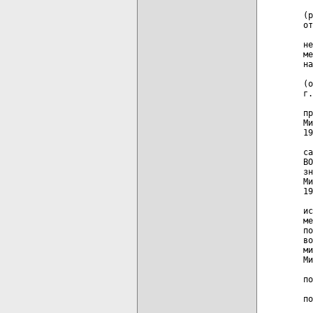
  
(р
от
  
не
ме
на
  
(о
г.
  
пр
Ми
19
  
са
ВО
зн
Ми
19
  
ис
ме
по
во
ми
Ми
  
по
  
по
  