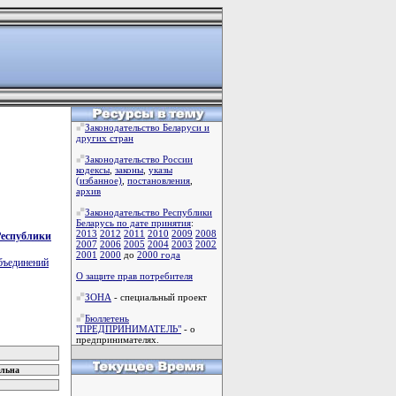
Законодательство Беларуси и
других стран
Законодательство России
кодексы
,
законы
,
указы
(избанное)
,
постановления
,
архив
Законодательство Республики
Беларусь по дате принятия
:
2013
2012
2011
2010
2009
2008
Республики
2007
2006
2005
2004
2003
2002
2001
2000
до
2000 года
бъединений
О защите прав потребителя
ЗОНА
- специальный проект
Бюллетень
"ПРЕДПРИНИМАТЕЛЬ"
- о
предпринимателях.
ельна