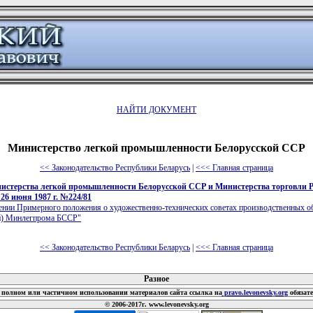
НАЙТИ ДОКУМЕНТ
Министерство легкой промышленности Белорусской ССР
<< Законодательство Республики Беларусь
|
<<< Главная страница
истерства легкой промышленности Белорусской ССР и Министерства торговли 
 26 июня 1987 г. №224/81
ении Примерного положения о художественно-технических советах производственных о
й) Минлегпрома БССР"
<< Законодательство Республики Беларусь
|
<<< Главная страница
 документов
Разное
полном или частичном использовании материалов сайта ссылка на
pravo.levonevsky.org
обязат
© 2006-2017г. www.levonevsky.org