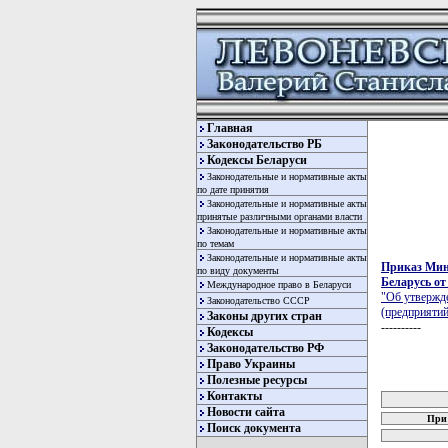
Главная
Законодательство РБ
Кодексы Беларуси
Законодательные и нормативные акты
по дате принятия
Законодательные и нормативные акты
принятые различными органами власти
Законодательные и нормативные акты
по темам
Законодательные и нормативные акты
Приказ Мин
по виду документы
Беларусь от
Международное право в Беларуси
"Об утвержд
Законодательство СССР
(предприяти
Законы других стран
----------
Кодексы
Законодательство РФ
Право Украины
Полезные ресурсы
карта новых
Контакты
Новости сайта
При 
Поиск документа