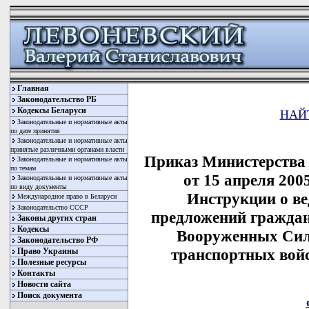
Главная
Законодательство РБ
Кодексы Беларуси
НАЙ
Законодательные и нормативные акты
по дате принятия
Законодательные и нормативные акты
принятые различными органами власти
Приказ Министерства
Законодательные и нормативные акты
по темам
от 15 апреля 200
Законодательные и нормативные акты
по виду документы
Инструкции о ве
Международное право в Беларуси
Законодательство СССР
предложений граждан
Законы других стран
Кодексы
Вооруженных Сила
Законодательство РФ
транспортных вой
Право Украины
Полезные ресурсы
Контакты
Новости сайта
Поиск документа