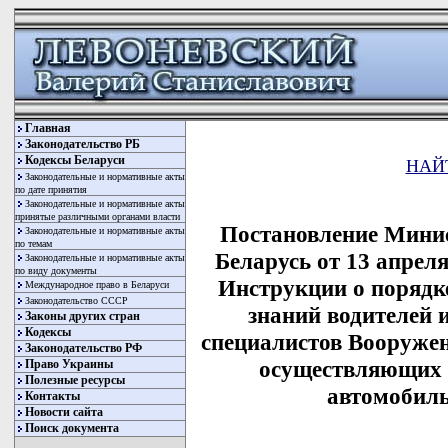
Главная
Законодательство РБ
Кодексы Беларуси
НАЙ
Законодательные и нормативные акты
по дате принятия
Законодательные и нормативные акты
принятые различными органами власти
Постановление Минис
Законодательные и нормативные акты
по темам
Беларусь от 13 апрел
Законодательные и нормативные акты
по виду документы
Инструкции о порядке
Международное право в Беларуси
Законодательство СССР
знаний водителей 
Законы других стран
Кодексы
специалистов Вооруже
Законодательство РФ
осуществляющих 
Право Украины
Полезные ресурсы
автомобил
Контакты
Новости сайта
Поиск документа