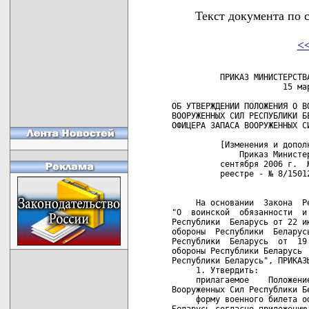
Текст документа по 
<
 
          ПРИКАЗ МИНИСТЕРСТВА ОБОРОНЫ РЕСПУБЛИКИ БЕЛАРУСЬ
                       15 марта 2005 г. № 10

ОБ УТВЕРЖДЕНИИ ПОЛОЖЕНИЯ О ВОЕННОМ БИЛЕТЕ ОФИЦЕРА ЗАПАСА
ВООРУЖЕННЫХ СИЛ РЕСПУБЛИКИ БЕЛАРУСЬ И ФОРМЫ ВОЕННОГО БИЛЕТА
ОФИЦЕРА ЗАПАСА ВООРУЖЕННЫХ СИЛ РЕСПУБЛИКИ БЕЛАРУСЬ

          [Изменения и дополнения:
              Приказ Министерства обороны Республики  Беларусь  от 8 
          сентября 2006 г.  № 33  (зарегистрировано  в  Национальном 
          реестре - № 8/15012 от 14.09.2006 г.)]


     На основании  Закона  Республики Беларусь от 5 ноября 1992 года
"О  воинской  обязанности  и  воинской  службе"  в  редакции  Закона
Республики  Беларусь от 22 июля 2003 года,  Положения о Министерстве
обороны  Республики  Беларусь,   утвержденного   Указом   Президента
Республики  Беларусь  от  19  ноября  2001 г.  № 685 "О Министерстве
обороны Республики Беларусь  и  Генеральном  штабе  Вооруженных  Сил
Республики Беларусь", ПРИКАЗЫВАЮ:
     1. Утвердить:
     прилагаемое    Положение   о  военном  билете  офицера   запаса
Вооруженных Сил Республики Беларусь;
     форму военного билета офицера запаса Вооруженных Сил Республики
Беларусь согласно приложению.
     2. Настоящий приказ разослать до военного комиссариата.

Министр
генерал-полковник                                        Л.С.Мальцев

                                                Приложение
                                                к приказу
                                                Министерства обороны
                                                Республики Беларусь
                                                15.03.2005 № 10

--------------------------------T----------------------------------¬
¦     МИНИСТЕРСТВО ОБОРОНЫ      ¦          ВОЕННЫЙ БИЛЕТ           ¦
¦      РЕСПУБЛИКИ БЕЛАРУСЬ      ¦           ГД № 0000000           ¦
¦                               ¦ ________________________________ ¦
¦                               ¦            (фамилия)             ¦
¦                               ¦ ________________________________ ¦
¦                               ¦         (имя, отчество)          ¦
¦                               ¦                                  ¦
¦                               ¦                   Личный № _____ ¦
¦                               ¦                                  ¦
¦                               ¦     Место для                    ¦
¦        ВОЕННЫЙ БИЛЕТ          ¦ фотографической                  ¦
¦                               ¦     карточки                     ¦
¦                               ¦                                  ¦
¦       ОФИЦЕРА ЗАПАСА          ¦ (размер 3x4 см)                  ¦
¦       ВООРУЖЕННЫХ СИЛ         ¦                 М.П.             ¦
¦     РЕСПУБЛИКИ БЕЛАРУСЬ       ¦                 ________________ ¦
¦                               ¦                 (личная подпись) ¦
L-------------------------------+-----------------------------------
--------------------------------T----------------------------------¬
¦       ГД № 0000000            ¦                                  ¦
¦______________________________ ¦ ________________________________ ¦
¦                               ¦                                  ¦
¦1. Число, месяц, год и место   ¦ 3. Образование:                  ¦
¦рождения                       ¦ 3.1. общее или специальное       ¦
¦______________________________ ¦ ________________________________ ¦
¦______________________________ ¦ ________________________________ ¦
¦______________________________ ¦ ________________________________ ¦
¦______________________________ ¦ ________________________________ ¦
¦2. Военный билет выдан _______ ¦ ________________________________ ¦
¦________ военным комиссариатом ¦ ________________________________ ¦
¦______________________ области ¦ ________________________________ ¦
¦                               ¦ 3.2. военное ___________________ ¦
¦Военный комиссар               ¦ ________________________________ ¦
¦__________________________     ¦ ________________________________ ¦
¦(воинское звание, подпись)     ¦ ________________________________ ¦
¦                  М.П.         ¦ ________________________________ ¦
¦                               ¦ ________________________________ ¦
¦Дата выдачи "__" ______ ____ г.¦ ________________________________ ¦
L-------------------------------+-----------------------------------
            (стр.1)                          (стр.2)

--------------------------------T----------------------------------¬
¦       ГД № 0000000            ¦                                  ¦
¦______________________________ ¦                                  ¦
¦4. Воинское звание присвоено   ¦ 9. Прохождение военной службы в  ¦
¦приказом от "__"______ ____ г. ¦ Вооруженных Силах ______________ ¦
¦№ ______                       ¦                     (с какого    ¦
¦                               ¦ ________________________________ ¦
¦5. ВУС № ¦   ¦    ¦   ¦   ¦    ¦    времени по какое время)       ¦
¦         L---+----+---+----    ¦                                  ¦
¦6. Наименование профиля        ¦ --------------T---------T------- ¦
¦_______________________________¦  Наименования ¦   С     ¦  По    ¦
¦_______________________________¦    воинских   ¦ какого  ¦ какое  ¦
¦                               ¦   должностей  ¦ времени ¦ время  ¦
¦7. Запас ¦   ¦    ¦    ¦разряда¦ --------------+---------+------- ¦
¦         L---+----+-----       ¦                                  ¦
¦8. Военную присягу принял      ¦ Военный комиссар                 ¦
¦"__" _____________ ____ г.     ¦ ________________________________ ¦
¦                               ¦  (воинское звание, подпись)      ¦
¦                               ¦                    М.П.          ¦
L-------------------------------+-----------------------------------
           (стр.3)                            (стр.4)

--------------------------------T----------------------------------¬
¦                               ¦          ГД № 0000000            ¦
¦                               ¦                                  ¦
¦ -------------T--------T------ ¦ --------------T---------T------- ¦
¦ Наименования ¦   С    ¦  По   ¦  Наименования ¦   С     ¦  По    ¦
¦   воинских   ¦ какого ¦ какое ¦    воинских   ¦ какого  ¦ какое  ¦
¦  должностей  ¦ времени¦ время ¦   должностей  ¦ времени ¦ время  ¦
¦ -------------+--------+------ ¦ --------------+---------+------- ¦
¦              ¦        ¦       ¦               ¦         ¦        ¦
¦              ¦        ¦       ¦               ¦         ¦        ¦
¦              ¦        ¦       ¦               ¦         ¦        ¦
¦              ¦        ¦       ¦               ¦         ¦        ¦
¦              ¦        ¦       ¦               ¦         ¦        ¦
¦              ¦        ¦       ¦               ¦         ¦        ¦
¦                               ¦                                  ¦
¦ Военный комиссар              ¦ Военный комиссар                 ¦
¦ __________________________    ¦ __________________________       ¦
¦ (воинское звание, подпись)    ¦ (воинское звание, подпись)       ¦
¦                   М.П.        ¦                   М.П.           ¦
L-------------------------------+-----------------------------------
            (стр.5)                         (стр.6)

--------------------------------T----------------------------------¬
¦        ГД № 0000000           ¦                                  ¦
¦______________________________ ¦ ________________________________ ¦
¦10. Участие в боевых действиях ¦                                  ¦
¦(где, когда и в какой воинской ¦ 11. Уволен в запас или отставку  ¦
¦должности) ___________________ ¦ (подчеркнуть) "__" ______ ____ г.¦
¦                               ¦ приказом _______________________ ¦
¦                               ¦ ________________________________ ¦
¦                               ¦ ________________________________ ¦
¦                               ¦ ________________________________ ¦
¦                               ¦ ________________________________ ¦
¦                               ¦ ________________________________ ¦
¦                               ¦                                  ¦
¦                               ¦ ______________________________   ¦
¦                               ¦  (подпись военного комиссара)    ¦
¦                               ¦   М.П.                           ¦
¦                               ¦                                  ¦
¦                               ¦ "__" _________ ____ г.           ¦
L-------------------------------+-----------------------------------
           (стр.7)                            (стр.8)

---------------------------------T---------------------------------¬
¦                                ¦           ГД № 0000000          ¦
¦_______________________________ ¦________________________________ ¦
¦12. Последующее присвоение      ¦Воинское звание ________________ ¦
¦очередных воинских званий       ¦присвоено приказом               ¦
¦_______________________________ ¦от "__" _______ ____ г. № ______ ¦
¦Воинское звание _______________ ¦                                 ¦
¦присвоено приказом ____________ ¦__________  ____________________ ¦
¦от "__" _______ ____ г. № _____ ¦ (подпись)  (воинская должность) ¦
¦__________ ____________________ ¦  М.П.                           ¦
¦ (подпись) (воинская должность) ¦                                 ¦
¦  М.П.                          ¦_____________________            ¦
¦_____________________           ¦   (воинское звание)             ¦
¦ (воинское звание)              ¦________________________________ ¦
¦_______________________________ ¦Воинское звание ________________ ¦
¦Воинское звание _______________ ¦присвоено приказом _____________ ¦
¦присвоено приказом ____________ ¦от "__" _______ ____ г. № ______ ¦
¦от "__" ________ ____ г. № ____ ¦__________ _____________________ ¦
¦                                ¦ (подпись)  (воинская должность) ¦
¦________