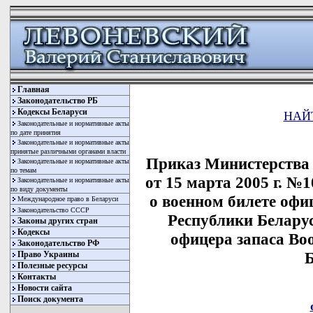
Главная
Законодательство РБ
Кодексы Беларуси
НАЙ
Законодательные и нормативные акты
по дате принятия
Законодательные и нормативные акты
принятые различными органами власти
Приказ Министерства
Законодательные и нормативные акты
по темам
от 15 марта 2005 г. 
Законодательные и нормативные акты
по виду документы
о военном билете оф
Международное право в Беларуси
Законодательство СССР
Республики Белару
Законы других стран
Кодексы
офицера запаса Во
Законодательство РФ
Б
Право Украины
Полезные ресурсы
Контакты
Новости сайта
Поиск документа