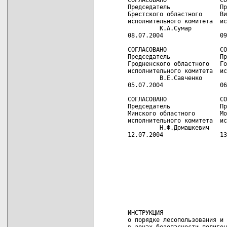
Председатель              Пр
Брестского областного     Ви
исполнительного комитета  ис
         К.А.Сумар          
08.07.2004                09
СОГЛАСОВАНО               СО
Председатель              Пр
Гродненского областного   Го
исполнительного комитета  ис
         В.Е.Савченко       
05.07.2004                06
СОГЛАСОВАНО               СО
Председатель              Пр
Минского областного       Мо
исполнительного комитета  ис
         Н.Ф.Домашкевич     
12.07.2004                13
                            
                            
                            
                            
                            
                            
                            
                            
ИНСТРУКЦИЯ

о порядке лесопользования и 
в зонах безопасности полигон