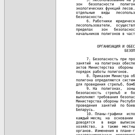
зон   безопасности   полигон
экологических функций лесов.
отдельные   виды   лесопольз
безопасности.

     6. Работники  юридическ
лесопользователи,  осуществл
пределах    зон   безопаснос
начальников полигонов в част
                            
          ОРГАНИЗАЦИЯ И ОБЕС
                       БЕЗОП
     7. Безопасность при про
занятий  на полигонах обеспе
актов Министерства  обороны 
порядок работы полигонов.

     8. Приказом Министра об
полигона определяются систем
для проведения стрельб, бомб
     9. На  полигонах,  зоны
безопасность  стрельб  и  бо
выполняют требования безопас
Министерства обороны Республ
проведения  занятий  по боев
Беларусь.

     10. Планы-графики  испо
каждый месяц  на  основании 
доводятся   в  виде  выписок
хозяйство,  а  также  местны
органов. Изменения в плане-г
незапланированных  мероприят