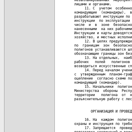
лицами и органами.

     11. С  учетом  особенно
командующие  (командиры),  в
разрабатывают инструкции по 
инструкции  по эксплуатации 
числе  и  в  зоне  безопасно
нанесенными  на них рабочими
Инструкции и карты доводятся
хозяйство, и местных исполни
     12. В целях предупрежде
по  границам  зон  безопасно
полигонов устанавливаются шл
обозначающие границы зон без
     13. На отдельных,  наиб
рабочих   полей   полигонов 
возводиться искусственные сп
     14. Перед началом учени
с  утвержденным  планом-граф
оцепление  согласно схеме по
командующий (командир).

     15. Начальники  полигон
Министерства  обороны  Респу
территории   полигона  от  н
разъяснительную работу с лес
                            
        ОРГАНИЗАЦИЯ И ПРОВЕД
     16. На  каждом  полигон
охраны и инструкция по требо
     17. Запрещается  провед
подготовке соединений и воин