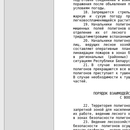
поражения после объявления п
условиям погоды.

     18. Запрещается  стрель
жаркую  и  сухую  погоду  пр
легковоспламеняющейся растит
     19. Начальники  полигон
мишенных  полей  полигонов о
отделение  их  от  лесного  
тридцатиметровыми вспаханным
     20. Начальники полигоно
лиц,  ведущих  лесное  хозяй
составляют оперативные  план
ликвидации пожаров в зонах б
в  региональных  (районных) 
ситуациям Республики Беларус
     21. В  случае  возникно
полигонов прекращаются все в
полигонов приступает к тушен
В случае необходимости к туш
частей.

                            
          ПОРЯДОК ВЗАИМОДЕЙС
                       С ВОО
     22. Территория полигоно
запретной зоной для населени
их работе, ведению лесного х
в зонах безопасности полигон
     23. Ведение лесохозяйст
безопасности  полигонов осущ
планам-графикам   использова