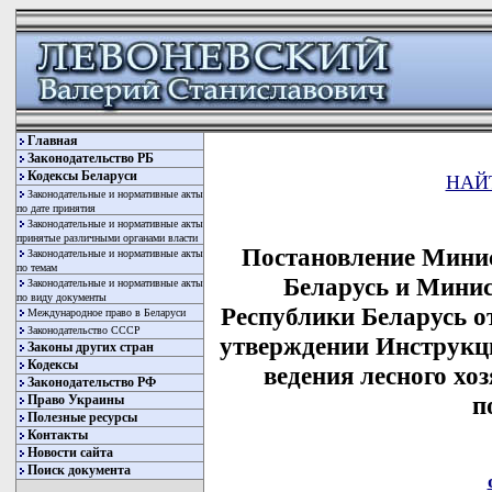
Главная
Законодательство РБ
Кодексы Беларуси
НАЙ
Законодательные и нормативные акты
по дате принятия
Законодательные и нормативные акты
принятые различными органами власти
Постановление Минис
Законодательные и нормативные акты
по темам
Беларусь и Минис
Законодательные и нормативные акты
по виду документы
Республики Беларусь от
Международное право в Беларуси
Законодательство СССР
утверждении Инструкци
Законы других стран
Кодексы
ведения лесного хоз
Законодательство РФ
п
Право Украины
Полезные ресурсы
Контакты
Новости сайта
Поиск документа