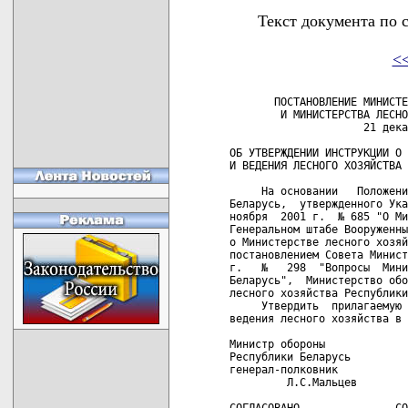
Текст документа по 
<
       ПОСТАНОВЛЕНИЕ МИНИСТЕ
        И МИНИСТЕРСТВА ЛЕСНО
                     21 дека
ОБ УТВЕРЖДЕНИИ ИНСТРУКЦИИ О 
И ВЕДЕНИЯ ЛЕСНОГО ХОЗЯЙСТВА 
     На основании   Положени
Беларусь,  утвержденного Ука
ноября  2001 г.  № 685 "О Ми
Генеральном штабе Вооруженны
о Министерстве лесного хозяй
постановлением Совета Минист
г.   №   298  "Вопросы  Мини
Беларусь",  Министерство обо
лесного хозяйства Республики
     Утвердить  прилагаемую 
ведения лесного хозяйства в 
Министр обороны             
Республики Беларусь         
генерал-полковник           
         Л.С.Мальцев

СОГЛАСОВАНО               СО