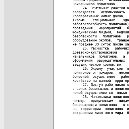
начальников полигонов.

     24. Земельные участки в
запрещается   использовать  
кооперативных жилых домов,  
(кроме    специальных    зда
работоспособность полигонов)
проведения   мероприятий   б
юридическими лицами,  ведущи
безопасности   полигонов   р
оборудованию окопов,  транше
не позднее 30 суток после за
     25. Расчистка   рабочих
древесно-кустарниковой     р
начальников  полигонов,  а  
оформления  разрешительных  
ведущих лесное хозяйство.

     26. Охрану  участков  л
полигонов от пожаров,  лесон
болезней  осуществляют  рабо
хозяйство на данной территор
     27. Доступ работников ю
в зонах безопасности полигон
полей осуществляется только 
     28. Начальники полигоно
помощь   юридическим   лицам
безопасности полигонов,  в с
на  территории  полигонов  и
сохранении животного мира, б