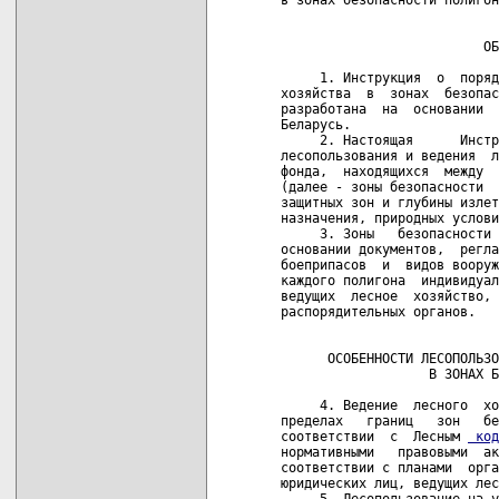
                            
                          ОБ
     1. Инструкция  о  поряд
хозяйства  в  зонах  безопас
разработана  на  основании  
Беларусь.

     2. Настоящая      Инстр
лесопользования и ведения  л
фонда,  находящихся  между  
(далее - зоны безопасности  
защитных зон и глубины излет
назначения, природных услови
     3. Зоны   безопасности 
основании документов,  регла
боеприпасов  и  видов вооруж
каждого полигона  индивидуал
ведущих  лесное  хозяйство, 
распорядительных органов.

                            
      ОСОБЕННОСТИ ЛЕСОПОЛЬЗО
                   В ЗОНАХ Б
     4. Ведение  лесного  хо
пределах   границ   зон   бе
соответствии  с  Лесным 
 код
нормативными   правовыми  ак
соответствии с планами  орга
юридических лиц, ведущих лес
     5. Лесопользование на у