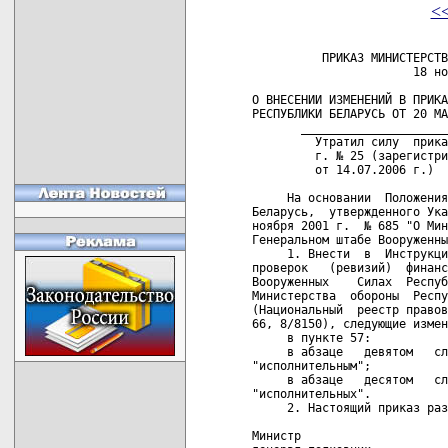
<
          ПРИКАЗ МИНИСТЕРСТВ
                       18 но
О ВНЕСЕНИИ ИЗМЕНЕНИЙ В ПРИКА
РЕСПУБЛИКИ БЕЛАРУСЬ ОТ 20 МА
       _____________________
         Утратил силу  прика
         г. № 25 (зарегистри
         от 14.07.2006 г.)  
     На основании  Положения
Беларусь,  утвержденного Ука
ноября 2001 г.  № 685 "О Мин
Генеральном штабе Вооруженны
     1. Внести  в  Инструкци
проверок   (ревизий)  финанс
Вооруженных    Силах  Респуб
Министерства  обороны  Респу
(Национальный  реестр правов
66, 8/8150), следующие измен
     в пункте 57:

     в абзаце   девятом   сл
"исполнительным";

     в абзаце   десятом   сл
"исполнительных".

     2. Настоящий приказ раз
Министр
