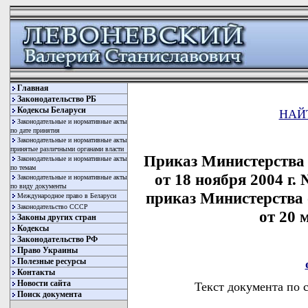
Главная
Законодательство РБ
Кодексы Беларуси
НАЙ
Законодательные и нормативные акты
по дате принятия
Законодательные и нормативные акты
принятые различными органами власти
Приказ Министерства
Законодательные и нормативные акты
по темам
от 18 ноября 2004 г.
Законодательные и нормативные акты
по виду документы
приказ Министерства
Международное право в Беларуси
Законодательство СССР
от 20 
Законы других стран
Кодексы
Законодательство РФ
Право Украины
Полезные ресурсы
Контакты
Новости сайта
Текст документа по 
Поиск документа