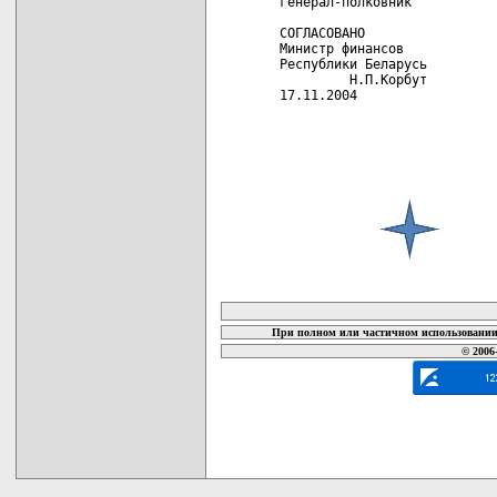
генерал-полковник           
СОГЛАСОВАНО

Министр финансов

Республики Беларусь

         Н.П.Корбут

17.11.2004  

карта новых документов
При полном или частичном использовании 
© 2006