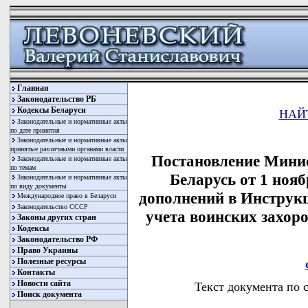
Главная
Законодательство РБ
Кодексы Беларуси
НАЙ
Законодательные и нормативные акты
по дате принятия
Законодательные и нормативные акты
принятые различными органами власти
Постановление Минис
Законодательные и нормативные акты
по темам
Беларусь от 1 нояб
Законодательные и нормативные акты
по виду документы
дополнений в Инструкц
Международное право в Беларуси
Законодательство СССР
учета воинских захор
Законы других стран
Кодексы
Законодательство РФ
Право Украины
Полезные ресурсы
Контакты
Новости сайта
Текст документа по 
Поиск документа