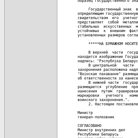
Образец государственного зна
     Государственный знак  в
определяющим государственную
свидетельством  его  учетног
представляет  собой  металли
стабильных  искусственных  м
устойчивых  к  внешним  факт
установленных размеров согла
     *****НА БУМАЖНОМ НОСИТЕ
     В верхней  части  госуд
находится изображение Госуда
надпись: "Рэспублiка Беларус
     В центральной   части  
захоронения расположена надп
"Воiнскае пахаванне" размеща
об ответственности за нанесе
     В нижней части  государ
размещается  углубление  пря
нанесения  путем  гравировки
маркировки   учетного   номе
воинского захоронения.".

     2. Настоящее постановле
Министр

генерал-полковник           
СОГЛАСОВАНО                 
Министр внутренних дел      
Республики Беларусь         