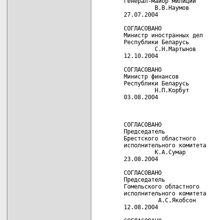
генерал-майор милиции       
         В.В.Наумов         
27.07.2004                  
СОГЛАСОВАНО                 
Министр иностранных дел     
Республики Беларусь         
         С.Н.Мартынов       
12.10.2004                  
СОГЛАСОВАНО                 
Министр финансов            
Республики Беларусь         
         Н.П.Корбут         
03.08.2004                  
                            
                            
СОГЛАСОВАНО                 
Председатель                
Брестского областного       
исполнительного комитета    
         К.А.Сумар          
23.08.2004                  
СОГЛАСОВАНО                 
Председатель                
Гомельского областного      
исполнительного комитета    
          А.С.Якобсон       
12.08.2004                  