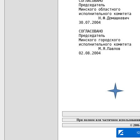
СОГЛАСОВАНО                 
Председатель                
Минского областного         
исполнительного комитета    
         Н.Ф.Домашкевич     
30.07.2004                  
СОГЛАСОВАНО

Председатель

Минского городского

исполнительного комитета

         М.Я.Павлов

02.08.2004

карта новых документов
При полном или частичном использовании 
© 2006