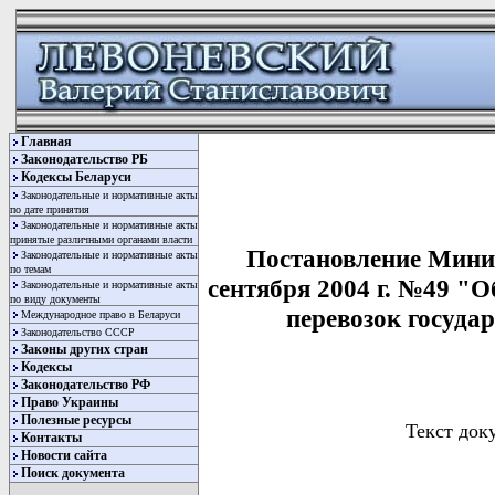
Главная
Законодательство РБ
Кодексы Беларуси
Законодательные и нормативные акты
по дате принятия
Законодательные и нормативные акты
принятые различными органами власти
Постановление Минис
Законодательные и нормативные акты
по темам
сентября 2004 г. №49 
Законодательные и нормативные акты
по виду документы
перевозок госуда
Международное право в Беларуси
Законодательство СССР
Законы других стран
Кодексы
Законодательство РФ
Право Украины
Полезные ресурсы
Текст док
Контакты
Новости сайта
Поиск документа