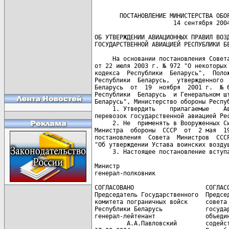
       ПОСТАНОВЛЕНИЕ МИНИСТЕРСТВА ОБОР
                      14 сентября 2004
ОБ УТВЕРЖДЕНИИ АВИАЦИОННЫХ ПРАВИЛ ВОЗД
ГОСУДАРСТВЕННОЙ АВИАЦИЕЙ РЕСПУБЛИКИ БЕ
     На основании постановления Совета
от 22 июля 2003 г. № 972 "О некоторых 
кодекса  Республики  Беларусь",  Полож
Республики  Беларусь,  утвержденного  
Беларусь  от  19  ноября  2001 г.  № 6
Республики  Беларусь  и Генеральном шт
Беларусь", Министерство обороны Респуб
     1. Утвердить    прилагаемые    Ав
перевозок государственной авиацией Рес
     2. Не  применять в Вооруженных Си
Министра  обороны  СССР  от  2 мая  19
постановления  Совета  Министров  СССР
"Об утверждении Устава воинских воздуш
     3. Настоящее постановление вступа
Министр

генерал-полковник                     
СОГЛАСОВАНО                    СОГЛАСО
Председатель Государственного  Председ
комитета пограничных войск     совета 
Республики Беларусь            государ
генерал-лейтенант              объедин
         А.А.Павловский        содейст