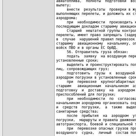
у, оперативному дежурному ЦКП ВВС и
войск ПВО и в органы ЕС ОрВД.
     56. Отправитель груза обязан:
     подать  заявку  на воздушную перевозку в соответствующий штаб в
установленные сроки;
     выделить и проинструктировать погрузочно-разгрузочные команды и
лиц, сопровождающих груз;
     подготовить  грузы  к  воздушной  перевозке  и  доставить их на
аэродром погрузки в установленные сроки, предоставить описи груза;
     при  перевозке  крупногабаритных  грузов  по  согласованию   со
старшим   авиационным  начальником  аэродрома  погрузки   обеспечить
подготовку  и  доставку  на  аэродром дополнительного оборудования и
приспособлений для погрузки;
     при  необходимости  по  согласованию  со  старшим   авиационным
начальником аэродрома организовать охрану места сосредоточения груза
и  средств  погрузки,  а  также  выделить  средства  пожаротушения и
санитарные средства;
     после  прибытия  на  аэродром  уточнить  время, место и порядок
погрузки,  маршруты и правила движения по аэродрому личного состава,
автотранспорта, боевой и специальной техники;
     при  перевозке опасных грузов проинструктировать членов экипажа
воздушного  судна,  личный  состав погрузочно-разгрузочной команды и
лиц,  сопровождающих  груз,  по  правилам  их погрузки и требованиям
безопасности.  При  необходим