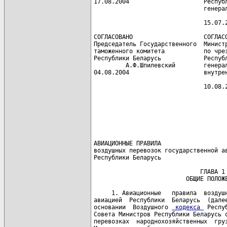
17.08.2004                     Республ
                               генерал
                                      
                               15.07.2
СОГЛАСОВАНО                    СОГЛАСО
Председатель Государственного  Министр
таможенного комитета           по чрез
Республики Беларусь            Республ
         А.Ф.Шпилевский        генерал
04.08.2004                     внутрен
                                      
                               10.08.2
                                      
                                      
                                      
                                      
                                      
АВИАЦИОННЫЕ ПРАВИЛА

воздушных перевозок государственной ав
Республики Беларусь

                              ГЛАВА 1

                          ОБЩИЕ ПОЛОЖЕ
     1. Авиационные   правила  воздушн
авиацией  Республики  Беларусь  (далее
основании  Воздушного 
 кодекса 
 Республики  Беларусь,  постановления
Совета Министров Республики Беларусь от 31 июля 1992  г.  №  471  "О
перевозках  народнохозяйственных  грузов  самолетами  и  вертолетами
Министерства  обороны  на  внутренних  и  международных  авиалиниях"
(Собрание постановлений Правительства Республики Беларусь,  1992 г.,
№ 22, ст.409), постановления Совета Министров Республики Беларусь от
23  августа  1999  г.  №  1308  "О  государственном  регулировании и
организации   использования   воздушного   пространства   Республики
Беларусь"  (Национальный  реестр правовых актов Республики Беларусь,
1999 г.,  № 68,  5/1521),  постановления Совета Министров Республики
Беларусь  от 22 июля 2003 г.  № 972 "О некоторых мерах по реализации
Воздушного  кодекса  Республики   Беларусь"   (Национальный   реестр
правовых  актов  Республики Беларусь,  2003 г.,  № 85,  5/12815),  и
устанавливают   единый   порядок   организации,    планирования    и
осуществления   внутренних   и   международных  воздушных  перевозок
пассажиров   и   грузов    государственными    воздушными    судами,
закрепленными  на  праве  оперативного  управления  за Министерством
обороны  Республики  Беларусь  (далее   -   Министерство   обороны),
Министерством по чрезвычайным ситуациям Республики Беларусь (далее -
МЧС),  Государственным  комитетом   пограничных   войск   Республики
Беларусь (далее - ГКПВ), республиканским государственно-общественным
объединением "Добровольное  общество  содействия  армии,  авиации  и
флоту  Республики  Беларусь"  (далее  - ДОСААФ),  а также определяют
обязанности   должностных   лиц,   участвующих   в   организации   и
осуществлении этих перевозок.
     2. Действие  настоящих  Правил  распространяется на Вооруженные
Силы Республики Беларусь (далее - Вооруженные Силы),