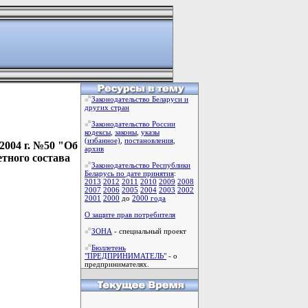
Законодательство Беларуси и
других стран
Законодательство России
кодексы
,
законы
,
указы
(избанное)
,
постановления
,
2004 г. №50 "Об
архив
тного состава
Законодательство Республики
Беларусь по дате принятия
:
2013
2012
2011
2010
2009
2008
2007
2006
2005
2004
2003
2002
2001
2000
до
2000 года
О защите прав потребителя
ЗОНА
- специальный проект
Бюллетень
"ПРЕДПРИНИМАТЕЛЬ"
- о
предпринимателях.