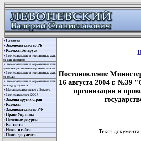
Главная
Законодательство РБ
Кодексы Беларуси
Законодательные и нормативные акты
по дате принятия
Законодательные и нормативные акты
принятые различными органами власти
Постановление Министер
Законодательные и нормативные акты
по темам
16 августа 2004 г. №39 
Законодательные и нормативные акты
по виду документы
организации и пров
Международное право в Беларуси
Законодательство СССР
государст
Законы других стран
Кодексы
Законодательство РФ
Право Украины
Полезные ресурсы
Контакты
Новости сайта
Текст документа 
Поиск документа