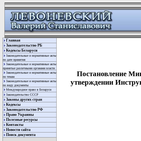
Главная
Законодательство РБ
Кодексы Беларуси
Законодательные и нормативные акты
по дате принятия
Законодательные и нормативные акты
принятые различными органами власти
Постановление Мин
Законодательные и нормативные акты
по темам
утверждении Инструк
Законодательные и нормативные акты
по виду документы
Международное право в Беларуси
Законодательство СССР
Законы других стран
Кодексы
Законодательство РФ
Право Украины
Полезные ресурсы
Контакты
Новости сайта
Поиск документа