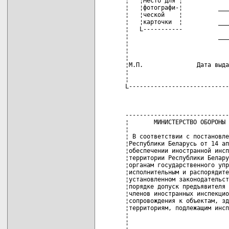
    ¦   ¦Место для ¦             
    ¦   ¦фотографи-¦          ___
    ¦   ¦ческой    ¦             
    ¦   ¦карточки  ¦          ___
    ¦   L-----------             
    ¦                         ___
    ¦                            
    ¦                            
    ¦                            
    ¦М.П.               Дата выда
    ¦                            
    ¦                            
    L----------------------------
                                 
    -----------------------------
    ¦       МИНИСТЕРСТВО ОБОРОНЫ 
    ¦                            
    ¦ В соответствии с постановле
    ¦Республики Беларусь от 14 ап
    ¦обеспечении иностранной инсп
    ¦территории Республики Белару
    ¦органам государственного упр
    ¦исполнительным и распорядите
    ¦установленном законодательст
    ¦порядке допуск предъявителя 
    ¦членов иностранных инспекцио
    ¦сопровождения к объектам, зд
    ¦территориям, подлежащим инсп
    ¦                            
    ¦                            