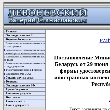
Главная
Законодательство РБ
Кодексы Беларуси
НАЙ
Законодательные и нормативные акты
по дате принятия
Законодательные и нормативные акты
принятые различными органами власти
Постановление Минис
Законодательные и нормативные акты
по темам
Беларусь от 29 июня
Законодательные и нормативные акты
по виду документы
формы удостоверен
Международное право в Беларуси
Законодательство СССР
иностранных инспек
Законы других стран
Кодексы
Респуб
Законодательство РФ
Право Украины
Полезные ресурсы
Контакты
Новости сайта
Поиск документа
Текст документа по 