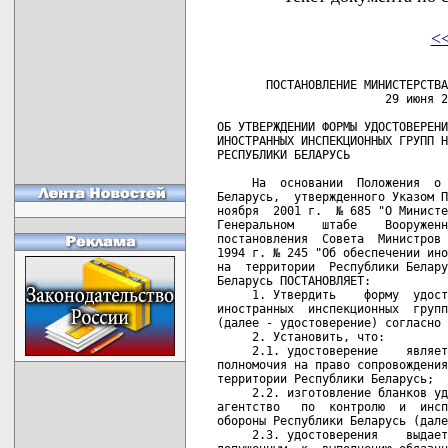
<
       ПОСТАНОВЛЕНИЕ МИНИСТЕРСТВА
                        29 июня 2
ОБ УТВЕРЖДЕНИИ ФОРМЫ УДОСТОВЕРЕНИ
ИНОСТРАННЫХ ИНСПЕКЦИОННЫХ ГРУПП Н
РЕСПУБЛИКИ БЕЛАРУСЬ

     На  основании  Положения  о 
Беларусь,  утвержденного Указом П
ноября  2001 г.  № 685 "О Министе
Генеральном    штабе    Вооруженн
постановления  Совета  Министров 
1994 г. № 245 "Об обеспечении ино
на  территории  Республики Белару
Беларусь ПОСТАНОВЛЯЕТ:

     1. Утвердить    форму  удост
иностранных  инспекционных  групп
(далее - удостоверение) согласно 
     2. Установить, что:

     2.1. удостоверение    являет
полномочия на право сопровождения
территории Республики Беларусь;

     2.2. изготовление бланков уд
агентство   по  контролю  и  инсп
обороны Республики Беларусь (дале
     2.3. удостоверения    выдает