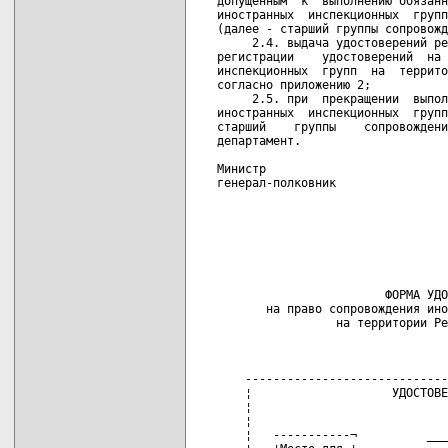
допущенным  к  выполнению обязанн
иностранных  инспекционных  групп
(далее - старший группы сопровожд
     2.4. выдача удостоверений ре
регистрации    удостоверений  на 
инспекционных  групп  на  террито
согласно приложению 2;

     2.5. при  прекращении  выпол
иностранных  инспекционных  групп
старший    группы    сопровождени
департамент.

Министр

генерал-полковник                
                                 
                                 
                                 
                                 
                                 
                        ФОРМА УДО
       на право сопровождения ино
                 на территории Ре
                                 
    -----------------------------
    ¦                    УДОСТОВЕ
    ¦                            
    ¦                            
    ¦   -----------¬          ___