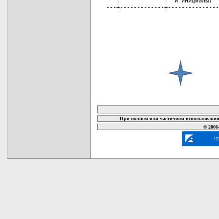
   ¦             ¦  и инициалы)  
---+-------------+---------------
карта новых документов
При полном или частичном использовании 
© 2006