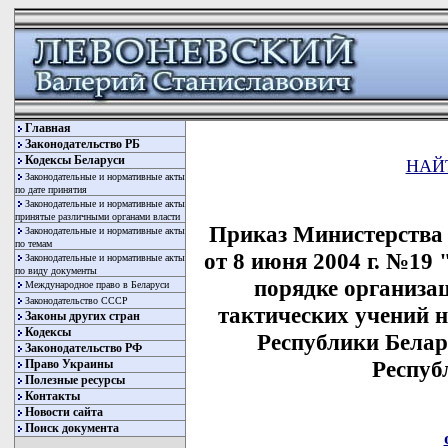
Главная
Законодательство РБ
Кодексы Беларуси
НАЙ
Законодательные и нормативные акты
по дате принятия
Законодательные и нормативные акты
принятые различными органами власти
Приказ Министерства
Законодательные и нормативные акты
по темам
от 8 июня 2004 г. №19
Законодательные и нормативные акты
по виду документы
порядке организа
Международное право в Беларуси
Законодательство СССР
тактических учений 
Законы других стран
Кодексы
Республики Белар
Законодательство РФ
Респуб
Право Украины
Полезные ресурсы
Контакты
Новости сайта
Поиск документа