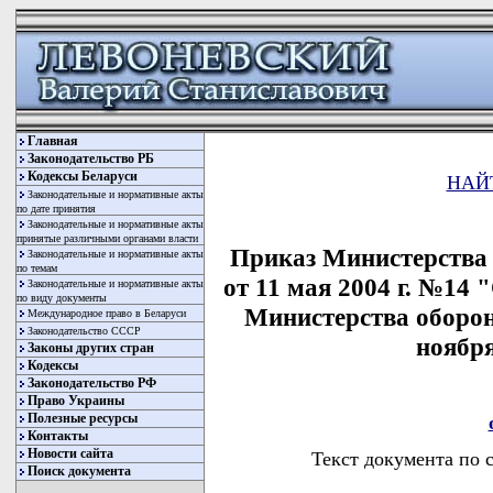
Главная
Законодательство РБ
Кодексы Беларуси
НАЙ
Законодательные и нормативные акты
по дате принятия
Законодательные и нормативные акты
принятые различными органами власти
Приказ Министерства
Законодательные и нормативные акты
по темам
от 11 мая 2004 г. №14 
Законодательные и нормативные акты
по виду документы
Министерства оборон
Международное право в Беларуси
Законодательство СССР
ноября
Законы других стран
Кодексы
Законодательство РФ
Право Украины
Полезные ресурсы
Контакты
Новости сайта
Текст документа по 
Поиск документа