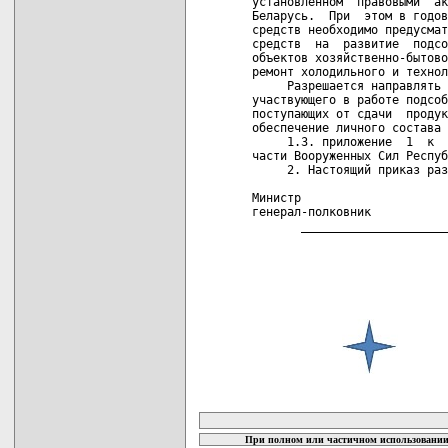
установленном  правовыми  ак
Беларусь.  При  этом в годов
средств необходимо предусмат
средств  на  развитие  подсо
объектов хозяйственно-бытово
ремонт холодильного и технол
     Разрешается направлять 
участвующего в работе подсоб
поступающих от сдачи  продук
обеспечение личного состава 
     1.3. приложение  1  к  
части Вооруженных Сил Респуб
     2. Настоящий приказ раз
Министр

генерал-полковник           
       _____________________
карта новых документов
При полном или частичном использовании 