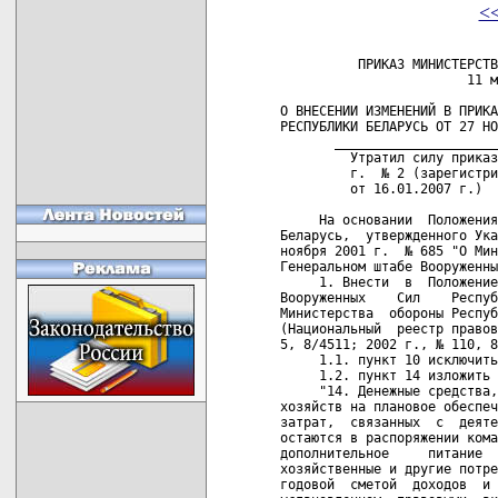
<
          ПРИКАЗ МИНИСТЕРСТВ
                        11 м
О ВНЕСЕНИИ ИЗМЕНЕНИЙ В ПРИКА
РЕСПУБЛИКИ БЕЛАРУСЬ ОТ 27 НО
       _____________________
         Утратил силу приказ
         г.  № 2 (зарегистри
         от 16.01.2007 г.)  
     На основании  Положения
Беларусь,  утвержденного Ука
ноября 2001 г.  № 685 "О Мин
Генеральном штабе Вооруженны
     1. Внести  в  Положение
Вооруженных    Сил    Респуб
Министерства  обороны Респуб
(Национальный  реестр правов
5, 8/4511; 2002 г., № 110, 8
     1.1. пункт 10 исключить
     1.2. пункт 14 изложить 
     "14. Денежные средства,
хозяйств на плановое обеспеч
затрат,  связанных  с  деяте
остаются в распоряжении кома
дополнительное     питание  
хозяйственные и другие потре
годовой  сметой  доходов  и 