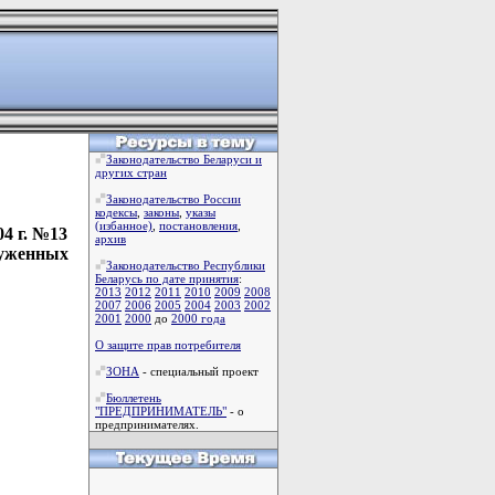
Законодательство Беларуси и
других стран
Законодательство России
кодексы
,
законы
,
указы
(избанное)
,
постановления
,
4 г. №13
архив
руженных
Законодательство Республики
Беларусь по дате принятия
:
2013
2012
2011
2010
2009
2008
2007
2006
2005
2004
2003
2002
2001
2000
до
2000 года
О защите прав потребителя
ЗОНА
- специальный проект
Бюллетень
"ПРЕДПРИНИМАТЕЛЬ"
- о
предпринимателях.