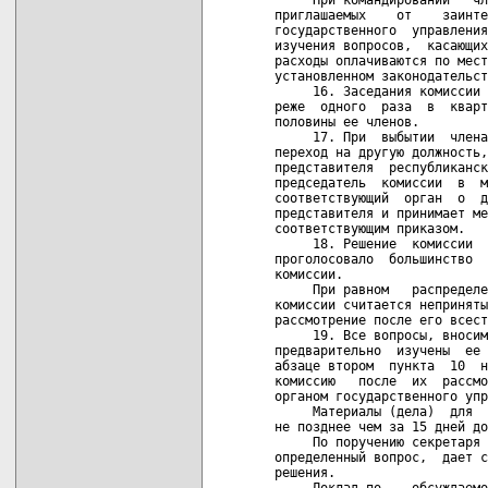
приглашаемых    от    заинте
государственного  управления
изучения вопросов,  касающих
расходы оплачиваются по мест
установленном законодательст
     16. Заседания комиссии 
реже  одного  раза  в  кварт
половины ее членов.

     17. При  выбытии  члена
переход на другую должность,
представителя  республиканск
председатель  комиссии  в  м
соответствующий  орган  о  д
представителя и принимает ме
соответствующим приказом.

     18. Решение  комиссии  
проголосовало  большинство  
комиссии.

     При равном   распределе
комиссии считается неприняты
рассмотрение после его всест
     19. Все вопросы, вносим
предварительно  изучены  ее 
абзаце втором  пункта  10  н
комиссию   после  их  рассмо
органом государственного упр
     Материалы (дела)  для  
не позднее чем за 15 дней до
     По поручению секретаря 
определенный вопрос,  дает с
решения.

     Доклад по    обсуждаемо