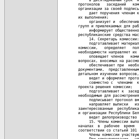
     Члены комиссии участвую
     При командировании   чл