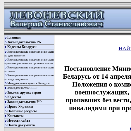
Главная
Законодательство РБ
Кодексы Беларуси
НАЙ
Законодательные и нормативные акты
по дате принятия
Законодательные и нормативные акты
принятые различными органами власти
Постановление Минис
Законодательные и нормативные акты
по темам
Беларусь от 14 апрел
Законодательные и нормативные акты
по виду документы
Положения о комис
Международное право в Беларуси
Законодательство СССР
военнослужащих, 
Законы других стран
Кодексы
пропавших без вести
Законодательство РФ
инвалидами при пр
Право Украины
Полезные ресурсы
Контакты
Новости сайта
Поиск документа