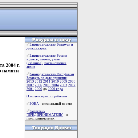
Законодательство Беларуси и
других стран
Законодательство России
кодексы
,
законы
,
указы
(избанное)
,
постановления
,
а 2004 г.
архив
ю памяти
Законодательство Республики
Беларусь по дате принятия
:
2013
2012
2011
2010
2009
2008
2007
2006
2005
2004
2003
2002
2001
2000
до
2000 года
О защите прав потребителя
ЗОНА
- специальный проект
Бюллетень
"ПРЕДПРИНИМАТЕЛЬ"
- о
предпринимателях.